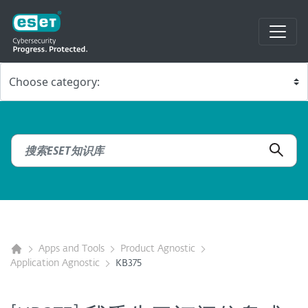
Apps and Tools
Product Agnostic
Application Agnostic
KB375