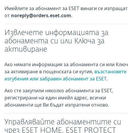
Имейлите за абонамент за ESET винаги се изпращат
от
noreply@orders.eset.com
.
Извлечете информацията за
абонамента си или Ключа за
активиране
Ако нямате информация за абонамента си или Ключ
за активиране в пощенската си кутия,
възстановете
изгубения или забравен абонамент за ESET
.
Ако сте закупили няколко абонамента за ESET,
регистрирани на един имейл адрес, всички
абонаменти ще Ви бъдат изпратени отново.
Управлявайте абонаментите си
чрез ESET HOME, ESET PROTECT