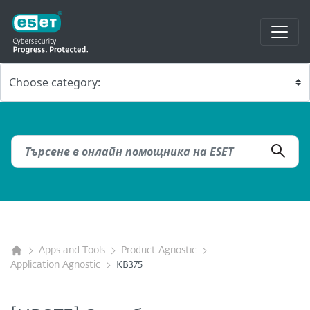
Apps and Tools
Product Agnostic
Application Agnostic
KB375