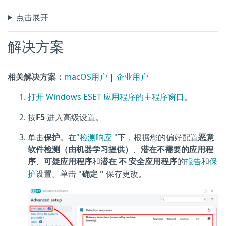
点击展开
解决方案
相关解决方案：
macOS用户
|
企业用户
打开 Windows ESET 应用程序的主程序窗口
。
按
F5
进入高级设置。
单击
保护
。在
"检测响应 "
下，根据您的偏好配置
恶意
软件检测（由机器学习提供）
、
潜在不需要的应用程
序
、
可疑应用程序
和
潜在
不
安全应用程序
的
报告
和
保
护
设置。单击 "
确定 "
保存更改。