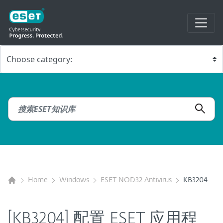
Home
Windows
ESET NOD32 Antivirus
KB3204
[KB3204] 配置 ESET 应用程