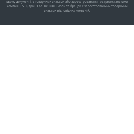
цьому документі, є товарними знаками або зареєстрованими товарними знаками
компанії ESET, spol. s r.o. Всі інші назви та бренди є зареєстрованими товарними
знаками відповідних компаній.