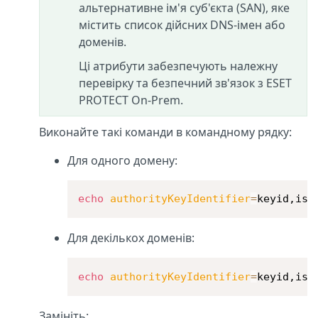
альтернативне ім'я суб'єкта (SAN), яке
містить список дійсних DNS-імен або
доменів.
Ці атрибути забезпечують належну
перевірку та безпечний зв'язок з ESET
PROTECT On-Prem.
Виконайте такі команди в командному рядку:
Для одного домену:
echo
authorityKeyIdentifier
=
keyid,iss
Для декількох доменів:
echo
authorityKeyIdentifier
=
keyid,iss
Замініть: