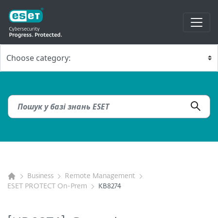
Business
Remote Management
ESET PROTECT On-Prem
KB8274