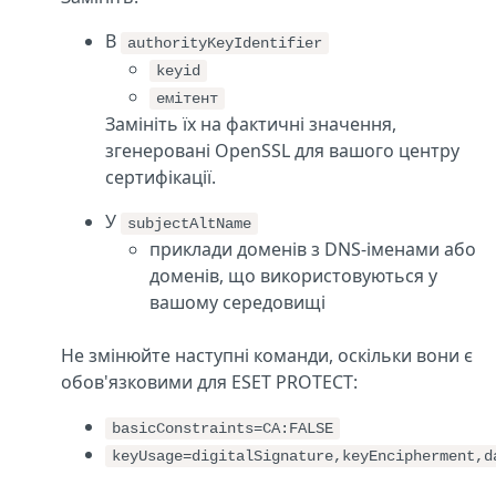
В
authorityKeyIdentifier
keyid
емітент
Замініть їх на фактичні значення,
згенеровані OpenSSL для вашого центру
сертифікації.
У
subjectAltName
приклади доменів з DNS-іменами або
доменів, що використовуються у
вашому середовищі
Не змінюйте наступні команди, оскільки вони є
обов'язковими для ESET PROTECT:
basicConstraints=CA:FALSE
keyUsage=digitalSignature,keyEncipherment,d