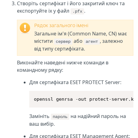
Створіть сертифікат і його закритий ключ та
експортуйте їх у файл
.
.pfx
Рядок загального імені
Загальне ім'я (Common Name, CN) має
містити
або
, залежно
сервер
агент
від типу сертифіката.
Виконайте наведені нижче команди в
командному рядку:
Для сертифіката ESET PROTECT Server:
openssl genrsa -out protect-server.ke
Замініть
на надійний пароль на
пароль
ваш вибір.
Для сертифіката ESET Management Agent: