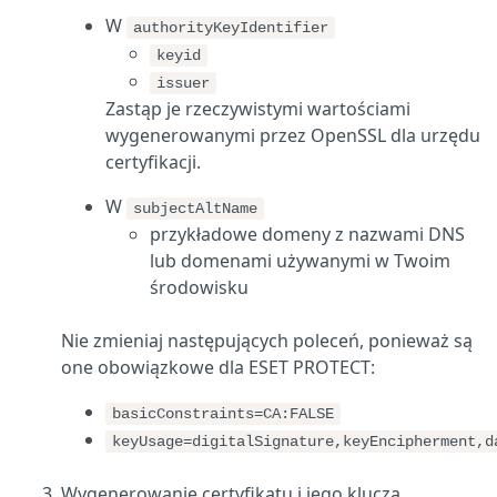
W
authorityKeyIdentifier
keyid
issuer
Zastąp je rzeczywistymi wartościami
wygenerowanymi przez OpenSSL dla urzędu
certyfikacji.
W
subjectAltName
przykładowe domeny z nazwami DNS
lub domenami używanymi w Twoim
środowisku
Nie zmieniaj następujących poleceń, ponieważ są
one obowiązkowe dla ESET PROTECT:
basicConstraints=CA:FALSE
keyUsage=digitalSignature,keyEncipherment,d
Wygenerowanie certyfikatu i jego klucza