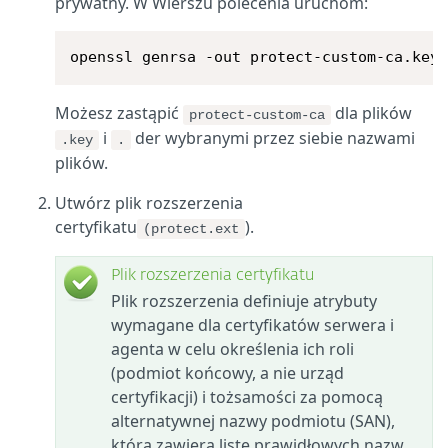
prywatny. W Wierszu polecenia uruchom:
openssl genrsa -out protect-custom-ca.key
Możesz zastąpić
dla plików
protect-custom-ca
i
der wybranymi przez siebie nazwami
.key
.
plików.
Utwórz plik rozszerzenia
certyfikatu
).
(protect.ext
Plik rozszerzenia certyfikatu
Plik rozszerzenia definiuje atrybuty
wymagane dla certyfikatów serwera i
agenta w celu określenia ich roli
(podmiot końcowy, a nie urząd
certyfikacji) i tożsamości za pomocą
alternatywnej nazwy podmiotu (SAN),
która zawiera listę prawidłowych nazw