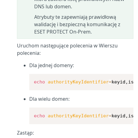
DNS lub domen.
Atrybuty te zapewniają prawidłową
walidację i bezpieczną komunikację z
ESET PROTECT On-Prem.
Uruchom następujące polecenia w Wierszu
polecenia:
Dla jednej domeny:
echo
authorityKeyIdentifier
=
keyid,iss
Dla wielu domen:
echo
authorityKeyIdentifier
=
keyid,iss
Zastąp: