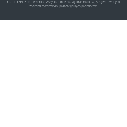
r.o. lub ESET North America. Wszystkie inne nazwy oraz marki są zarejestrowanymi
znakami towarowymi poszczególnych podmiotów.