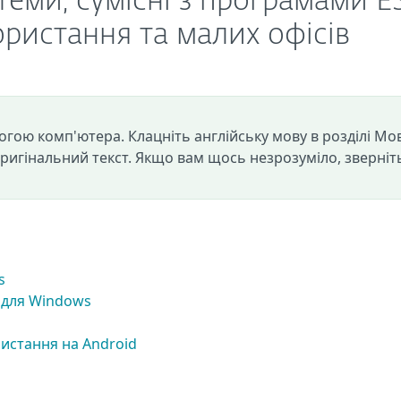
стеми, сумісні з програмами E
ристання та малих офісів
огою комп'ютера. Клацніть англійську мову в розділі Мо
оригінальний текст. Якщо вам щось незрозуміло, зверніт
s
 для Windows
истання на Android