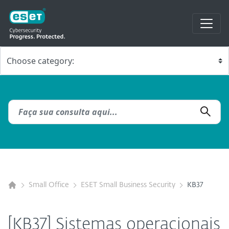
Small Office
ESET Small Business Security
KB37
[KB37] Sistemas operacionais