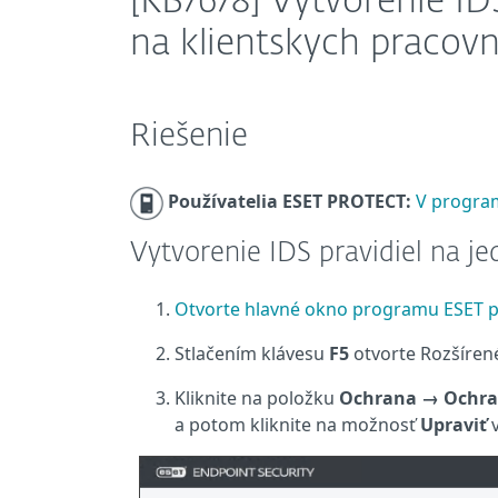
[KB7678] Vytvorenie ID
na klientskych pracovný
Riešenie
Používatelia ESET PROTECT:
V program
Vytvorenie IDS pravidiel na je
Otvorte hlavné okno programu ESET 
Stlačením klávesu
F5
otvorte Rozšíren
Kliknite na položku
Ochrana
→ Ochra
a potom kliknite na možnosť
Upraviť