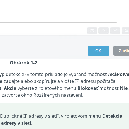
Obrázok 1-2
yp detekcie (v tomto príklade je vybraná možnosť
Akákoľv
sa
zadajte alebo skopírujte a vložte IP adresu počítača
ti
Akcia
vyberte z roletového menu
Blokovať
možnosť
Nie
.
 zatvorte okno Rozšírených nastavení.
uplicitné IP adresy v sieti“, v roletovom menu
Detekcia
 adresy v sieti
.