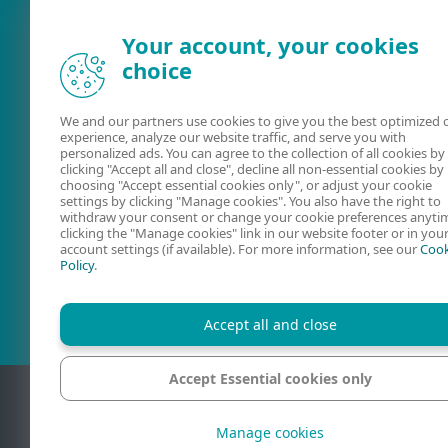
Your account, your cookies
choice
We and our partners use cookies to give you the best optimized 
experience, analyze our website traffic, and serve you with
Dokumentácia
ESET Securit
personalized ads. You can agree to the collection of all cookies by
clicking "Accept all and close", decline all non-essential cookies by
Forum
choosing "Accept essential cookies only", or adjust your cookie
settings by clicking "Manage cookies". You also have the right to
withdraw your consent or change your cookie preferences anyti
clicking the "Manage cookies" link in our website footer or in you
account settings (if available). For more information, see our
Cook
Policy
.
Accept all and close
Accept Essential cookies only
Manage cookies
Kontakt