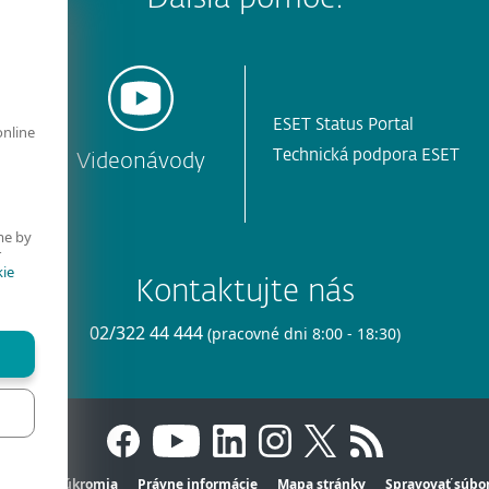
ESET Status Portal
online
Technická podpora ESET
y
Videonávody
me by
r
ie
Kontaktujte nás
02/322 44 444
(pracovné dni 8:00 - 18:30)
Ochrana súkromia
Právne informácie
Mapa stránky
Spravovať súbor