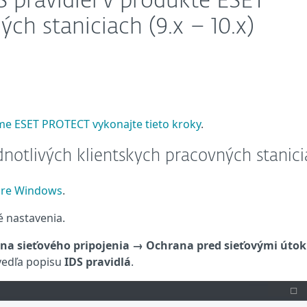
S pravidiel v produkte ESET
ch staniciach (9.x – 10.x)
e ESET PROTECT vykonajte tieto kroky
.
dnotlivých klientskych pracovných stanic
pre Windows
.
é nastavenia.
na sieťového pripojenia → Ochrana pred sieťovými úto
vedľa popisu
IDS pravidlá
.