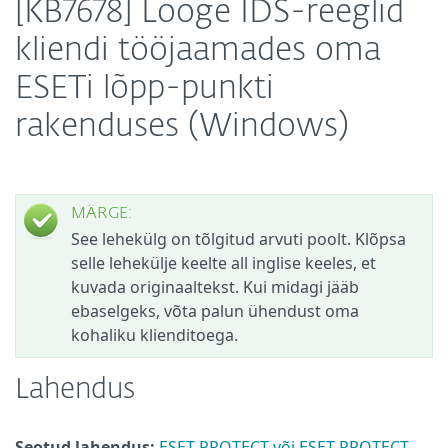
[KB7678] Looge IDS-reeglid
kliendi tööjaamades oma
ESETi lõpp-punkti
rakenduses (Windows)
MÄRGE:
See lehekülg on tõlgitud arvuti poolt. Klõpsa
selle lehekülje keelte all inglise keeles, et
kuvada originaaltekst. Kui midagi jääb
ebaselgeks, võta palun ühendust oma
kohaliku klienditoega.
Lahendus
Seotud lahendus:
ESET PROTECT või ESET PROTECT