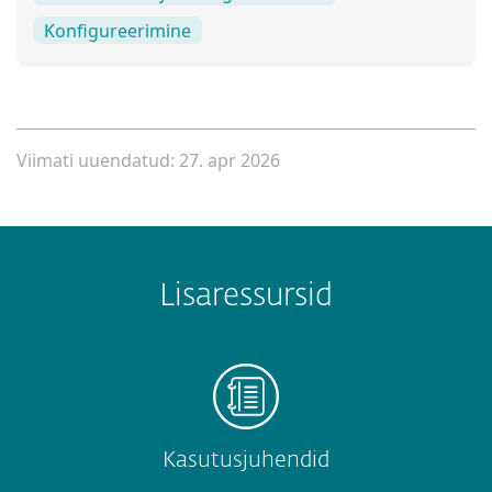
Konfigureerimine
Viimati uuendatud: 27. apr 2026
Lisaressursid
Kasutusjuhendid