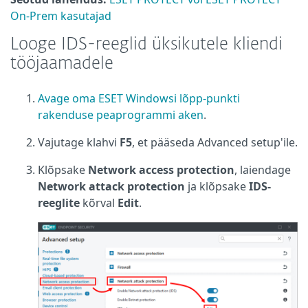
On-Prem kasutajad
Looge IDS-reeglid üksikutele kliendi
tööjaamadele
Avage oma ESET Windowsi lõpp-punkti
rakenduse peaprogrammi aken
.
Vajutage klahvi
F5
, et pääseda Advanced setup'ile.
Klõpsake
Network access protection
, laiendage
Network attack protection
ja klõpsake
IDS-
reeglite
kõrval
Edit
.