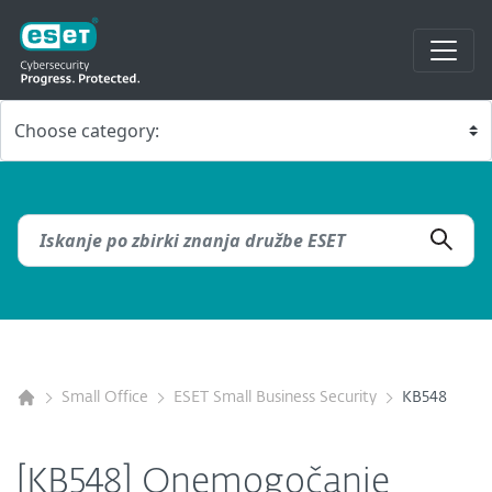
Small Office
ESET Small Business Security
KB548
[KB548] Onemogočanje