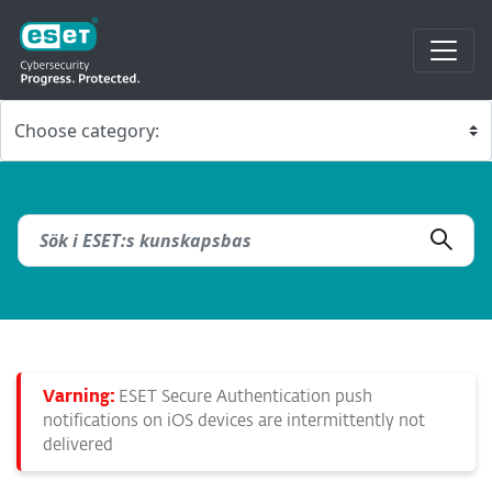
Varning:
ESET Secure Authentication push
notifications on iOS devices are intermittently not
delivered