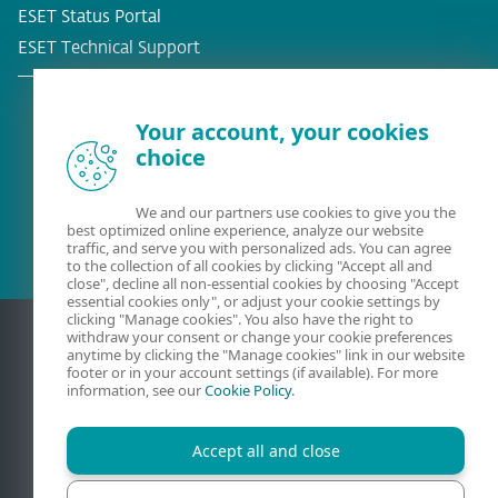
ESET Status Portal
ESET Technical Support
Your account, your cookies
choice
Befintlig kund?
We and our partners use cookies to give you the
best optimized online experience, analyze our website
traffic, and serve you with personalized ads. You can agree
to the collection of all cookies by clicking "Accept all and
close", decline all non-essential cookies by choosing "Accept
essential cookies only", or adjust your cookie settings by
clicking "Manage cookies". You also have the right to
withdraw your consent or change your cookie preferences
anytime by clicking the "Manage cookies" link in our website
footer or in your account settings (if available). For more
information, see our
Cookie Policy
.
Accept all and close
Kontakt
Sekretess
Juridisk information