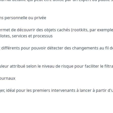
ons personnelle ou privée
ermet
de découvrir
des objets
cachés
(
rootkits
, par exemple
ilotes
, services et processus
 différents pour pouvoir détecter des changements au fil d
leur attribué selon le niveau
de risque
pour faciliter le filt
journaux
ger,
idéal
pour
les premiers intervenants
à lancer
à partir
d'