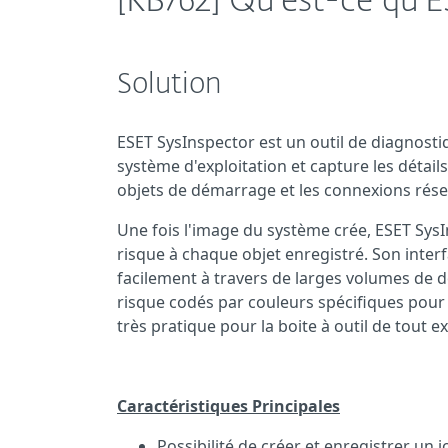
[KB762] Qu'est-ce qu'E
Solution
ESET SysInspector est un outil de diagnost
système d'exploitation et capture les détails
objets de démarrage et les connexions rése
Une fois l'image du système crée, ESET SysI
risque à chaque objet enregistré.
Son inter
facilement
à travers de larges volumes de
risque codés par
couleurs
spécifiques
pour
très pratique pour la boite à outil de tout 
Caractéristiques Principales
Possibilité de créer et enregistrer un j