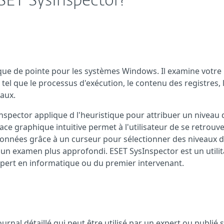
SET SysInspector?
ique de pointe pour les systèmes Windows. Il examine votre
 tel que le processus d'exécution, le contenu des registres, 
aux.
nspector applique d l'heuristique pour attribuer un niveau 
face
graphique intuitive
permet à l'utilisateur
de se retrouv
 données grâce
à
un curseur
pour sélectionner des niveaux 
un examen plus approfondi
. ESET SysInspector est un utilit
expert en informatique ou du premier intervenant.
ournal détaillé qui peut être utilisé par un expert ou publié 