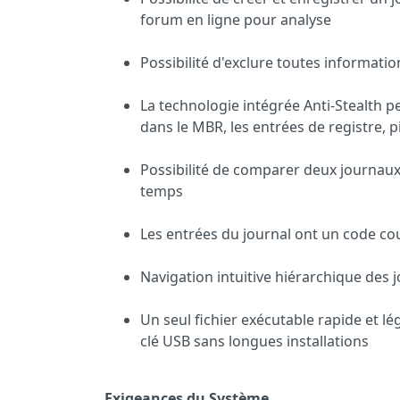
forum en ligne pour analyse
Possibilité d'exclure toutes informati
La technologie
intégrée
Anti-Stealth
p
dans
le MBR
,
les entrées
de registre
,
p
Possibilité de comparer deux journaux
temps
Les entrées du journal
ont un code cou
Navigation intuitive
hiérarchique
des
Un seul fichier exécutable rapide et lé
clé USB
sans
longues
installation
s
Exigeances du Système