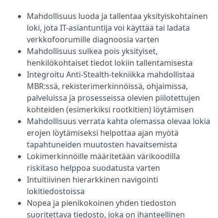
Mahdollisuus luoda ja tallentaa yksityiskohtainen
loki, jota IT-asiantuntija voi käyttää tai ladata
verkkofoorumille diagnoosia varten
Mahdollisuus sulkea pois yksityiset,
henkilökohtaiset tiedot lokiin tallentamisesta
Integroitu Anti-Stealth-tekniikka mahdollistaa
MBR:ssä, rekisterimerkinnöissä, ohjaimissa,
palveluissa ja prosesseissa olevien piilotettujen
kohteiden (esimerkiksi rootkitien) löytämisen
Mahdollisuus verrata kahta olemassa olevaa lokia
erojen löytämiseksi helpottaa ajan myötä
tapahtuneiden muutosten havaitsemista
Lokimerkinnöille määritetään värikoodilla
riskitaso helppoa suodatusta varten
Intuitiivinen hierarkkinen navigointi
lokitiedostoissa
Nopea ja pienikokoinen yhden tiedoston
suoritettava tiedosto, joka on ihanteellinen