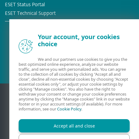
ESET Status Portal
ESET Technical Support
Your account, your cookies
choice
Olemassa oleva asiakas?
We and our partners use cookies to give you the
best optimized online experience, analyze our website
traffic, and serve you with personalized ads. You can agree
to the collection of all cookies by clicking "Accept all and
close", decline all non-essential cookies by choosing "Accept
essential cookies only", or adjust your cookie settings by
clicking "Manage cookies". You also have the right to
withdraw your consent or change your cookie preferences
anytime by clicking the "Manage cookies" link in our website
footer or in your account settings (if available). For more
information, see our
Cookie Policy
.
Accept all and close
Yhteydenotto
Privaatsus
Oikeudelliset tiedot