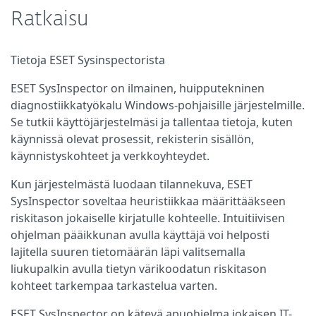
Ratkaisu
Tietoja ESET Sysinspectorista
ESET SysInspector on ilmainen, huipputekninen
diagnostiikkatyökalu Windows-pohjaisille järjestelmille.
Se tutkii käyttöjärjestelmäsi ja tallentaa tietoja, kuten
käynnissä olevat prosessit, rekisterin sisällön,
käynnistyskohteet ja verkkoyhteydet.
Kun järjestelmästä luodaan tilannekuva, ESET
SysInspector soveltaa heuristiikkaa määrittääkseen
riskitason jokaiselle kirjatulle kohteelle. Intuitiivisen
ohjelman pääikkunan avulla käyttäjä voi helposti
lajitella suuren tietomäärän läpi valitsemalla
liukupalkin avulla tietyn värikoodatun riskitason
kohteet tarkempaa tarkastelua varten.
ESET SysInspector on kätevä apuohjelma jokaisen IT-