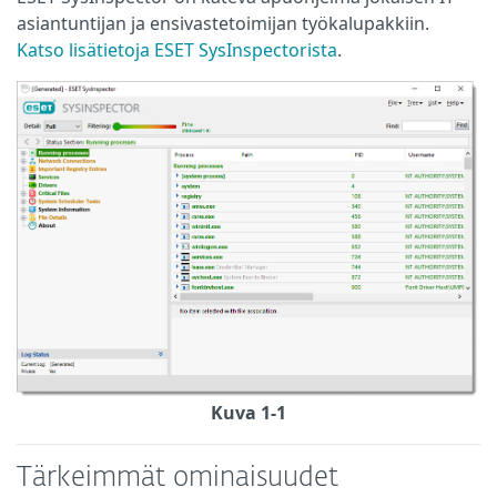
asiantuntijan ja ensivastetoimijan työkalupakkiin.
Katso lisätietoja ESET SysInspectorista
.
Kuva 1-1
Tärkeimmät ominaisuudet