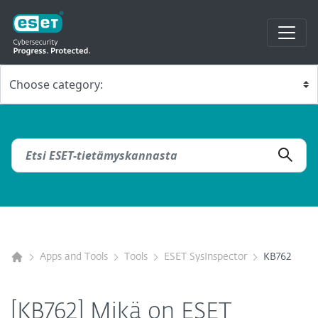
Apps and Tools
Tools
ESET SysInspector
KB762
[KB762] Mikä on ESET