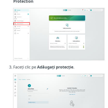
Protection
Faceți clic pe
Adăugați protecție
.