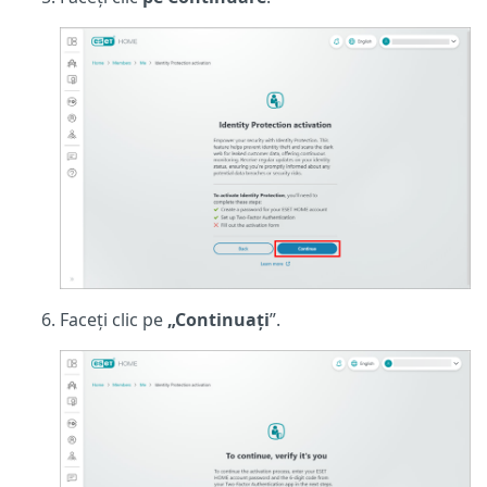
Faceți clic pe
„Continuați
”.