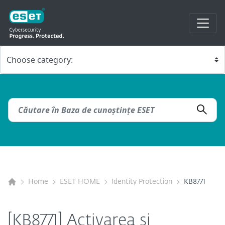
Home
ESET HOME
Identity Protection
KB8771
[KB8771] Activarea și