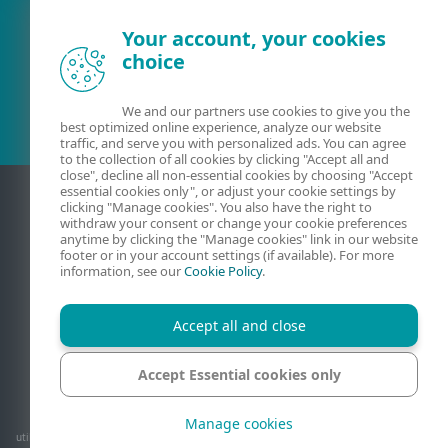
Your account, your cookies
choice
Client existent?
We and our partners use cookies to give you the
best optimized online experience, analyze our website
traffic, and serve you with personalized ads. You can agree
to the collection of all cookies by clicking "Accept all and
close", decline all non-essential cookies by choosing "Accept
essential cookies only", or adjust your cookie settings by
clicking "Manage cookies". You also have the right to
withdraw your consent or change your cookie preferences
anytime by clicking the "Manage cookies" link in our website
footer or in your account settings (if available). For more
information, see our
Cookie Policy
.
Accept all and close
Contact
Confidențialitate
Informații juridice
Raportați vulnerabilități
Harta site-ului
Accept Essential cookies only
Gestionare module cookie
Manage cookies
© 1992 - 2026 ESET, spol. s r.o. - Toate drepturile rezervate. Mărcile comerciale
utilizate aici sunt mărci comerciale sau mărci comerciale înregistrate ale ESET, spol. s