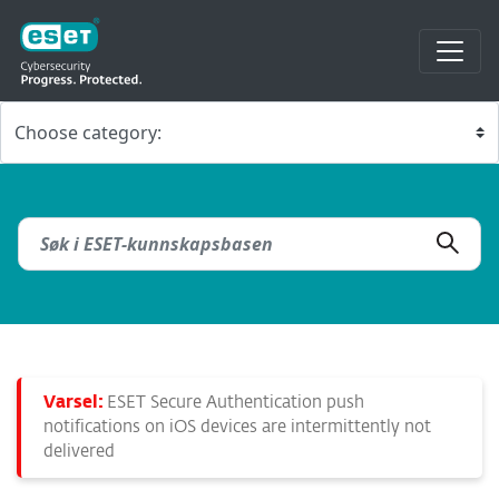
Varsel:
ESET Secure Authentication push
notifications on iOS devices are intermittently not
delivered