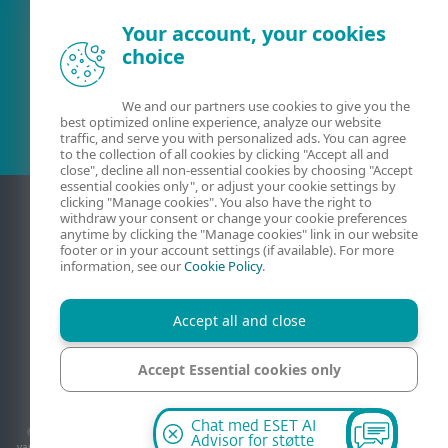
Your account, your cookies
choice
Eksisterende kunde?
We and our partners use cookies to give you the
best optimized online experience, analyze our website
traffic, and serve you with personalized ads. You can agree
to the collection of all cookies by clicking "Accept all and
close", decline all non-essential cookies by choosing "Accept
essential cookies only", or adjust your cookie settings by
clicking "Manage cookies". You also have the right to
withdraw your consent or change your cookie preferences
anytime by clicking the "Manage cookies" link in our website
footer or in your account settings (if available). For more
information, see our
Cookie Policy
.
Accept all and close
Kontakt
Personvern
Juridisk informasjon
Accept Essential cookies only
Rapporter sårbarheter
Nettstedskart
Administrer informasjonskapsler
Manage cookies
Chat med ESET AI
© 1992 - 2026 ESET, spol. s r.o. - Med enerett. Varemerkene som brukes i dette, er
Advisor for støtte
varemerker eller registrerte varemerker for ESET, spol. s r.o. eller ESET North America.