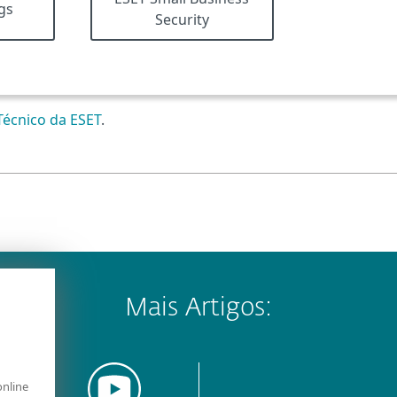
gs
Security
Técnico da ESET
.
Mais Artigos:
online