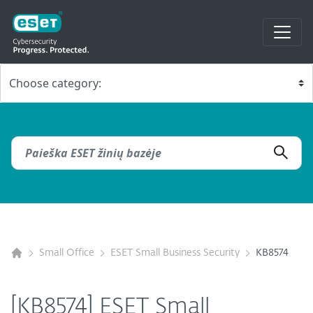
Small Office
ESET Small Business Security
KB8574
[KB8574] ESET Small