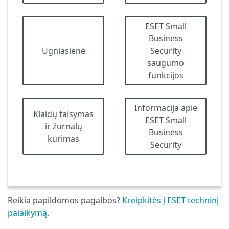
ESET Small
Business
Ugniasienė
Security
saugumo
funkcijos
Informacija apie
Klaidų taisymas
ESET Small
ir žurnalų
Business
kūrimas
Security
Reikia papildomos pagalbos?
Kreipkitės į ESET techninį
palaikymą
.