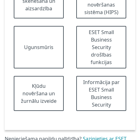
skenēšana un
novēršanas
aizsardzība
sistēma (HIPS)
ESET Small
Business
Ugunsmūris
Security
drošības
funkcijas
Informācija par
Kļūdu
ESET Small
novēršana un
Business
žurnālu izveide
Security
Nepieciešama papildu palīdzība?
Sazinieties ar ESET