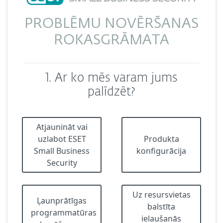
PROBLĒMU NOVĒRŠANAS
ROKASGRĀMATA
1. Ar ko mēs varam jums
palīdzēt?
Atjaunināt vai
uzlabot ESET
Produkta
Small Business
konfigurācija
Security
Uz resursvietas
Ļaunprātīgas
balstīta
programmatūras
ielaušanās