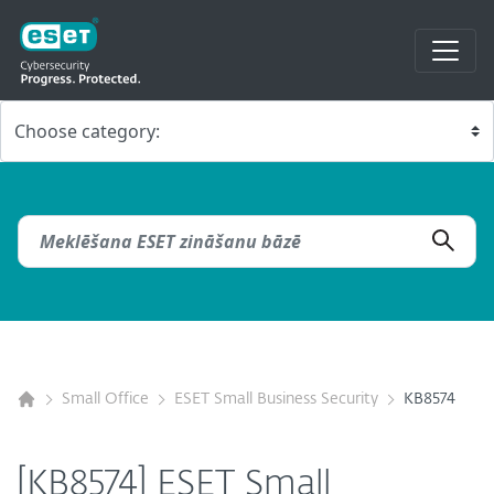
Small Office
ESET Small Business Security
KB8574
[KB8574] ESET Small