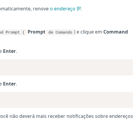
tomaticamente, renove
o endereço IP
.
Prompt
) e clique em
Command
nd Prompt (
de Comando
ne
Enter
.
ne
Enter
.
você não deverá mais receber notificações sobre endereços