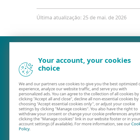
Última atualizaçăo: 25 de mai. de 2026
Your account, your cookies
choice
We and our partners use cookies to give you the best optimized 
experience, analyze our website traffic, and serve you with
personalized ads. You can agree to the collection of all cookies by
clicking "Accept all and close", decline all non-essential cookies by
Ajuda on-line
ESET Securit
choosing "Accept essential cookies only", or adjust your cookie
settings by clicking "Manage cookies". You also have the right to
Forum
withdraw your consent or change your cookie preferences anyti
clicking the "Manage cookies" link in our website footer or in you
account settings (if available). For more information, see our
Cook
Policy
.