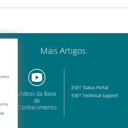
Mais Artigos:
online
ESET Status Portal
y
Vídeos da Base
ESET Technical Support
de
me by
Conhecimento
r
ie