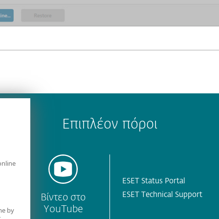
Επιπλέον πόροι
online
ESET Status Portal
ESET Technical Support
Βίντεο στο
ET
YouTube
me by
r