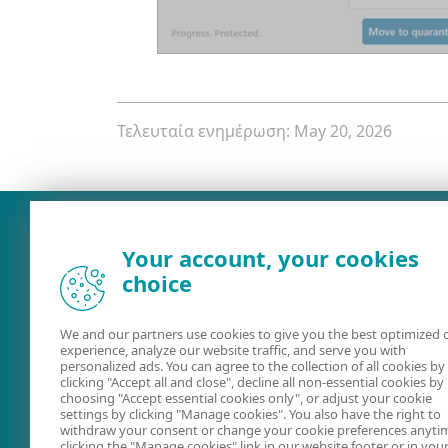
Τελευταία ενημέρωση: May 20, 2026
Your account, your cookies
choice
We and our partners use cookies to give you the best optimized 
experience, analyze our website traffic, and serve you with
personalized ads. You can agree to the collection of all cookies by
clicking "Accept all and close", decline all non-essential cookies by
choosing "Accept essential cookies only", or adjust your cookie
Οδηγοί χρήστη
Ομάδα
settings by clicking "Manage cookies". You also have the right to
συζήτησης ES
withdraw your consent or change your cookie preferences anyti
clicking the "Manage cookies" link in our website footer or in you