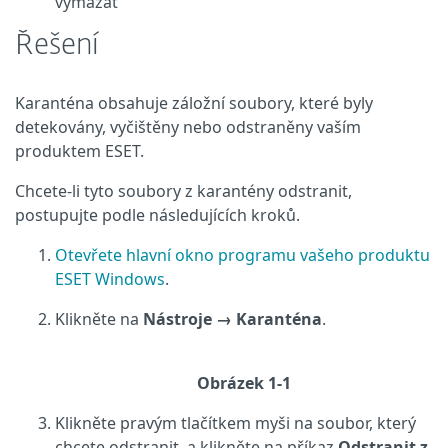
vymazat
Řešení
Karanténa obsahuje záložní soubory, které byly
detekovány, vyčištěny nebo odstraněny vaším
produktem ESET.
Chcete-li tyto soubory z karantény odstranit,
postupujte podle následujících kroků.
Otevřete hlavní okno programu vašeho produktu
ESET Windows
.
Klikněte na
Nástroje → Karanténa
.
Obrázek 1-1
Klikněte pravým tlačítkem myši na soubor, který
chcete odstranit, a klikněte na příkaz
Odstranit z