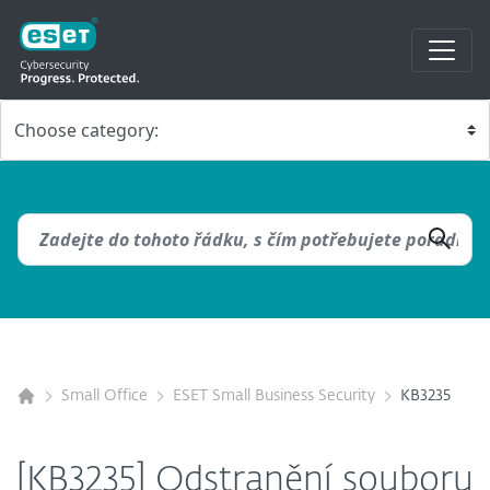
Small Office
ESET Small Business Security
KB3235
[KB3235] Odstranění souboru