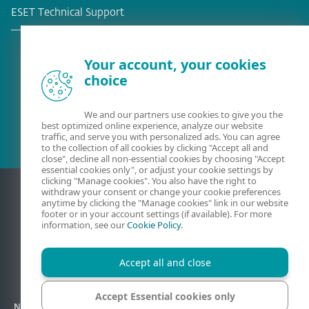
ESET Technical Support
Your account, your cookies
choice
Stávající zákazník?
We and our partners use cookies to give you the
best optimized online experience, analyze our website
traffic, and serve you with personalized ads. You can agree
to the collection of all cookies by clicking "Accept all and
close", decline all non-essential cookies by choosing "Accept
essential cookies only", or adjust your cookie settings by
clicking "Manage cookies". You also have the right to
withdraw your consent or change your cookie preferences
anytime by clicking the "Manage cookies" link in our website
footer or in your account settings (if available). For more
information, see our
Cookie Policy
.
Accept all and close
Kontakt
Ochrana osobních údajů
Právní informace
Accept Essential cookies only
Nahlášení zranitelností
Mapa stránek
Správa souborů cookie