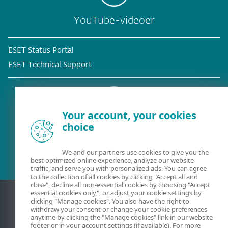
YouTube-videoer
ESET Status Portal
ESET Technical Support
Your account, your cookies
choice
Eksisterende kunde?
We and our partners use cookies to give you the
best optimized online experience, analyze our website
traffic, and serve you with personalized ads. You can agree
to the collection of all cookies by clicking "Accept all and
close", decline all non-essential cookies by choosing "Accept
essential cookies only", or adjust your cookie settings by
clicking "Manage cookies". You also have the right to
withdraw your consent or change your cookie preferences
anytime by clicking the "Manage cookies" link in our website
footer or in your account settings (if available). For more