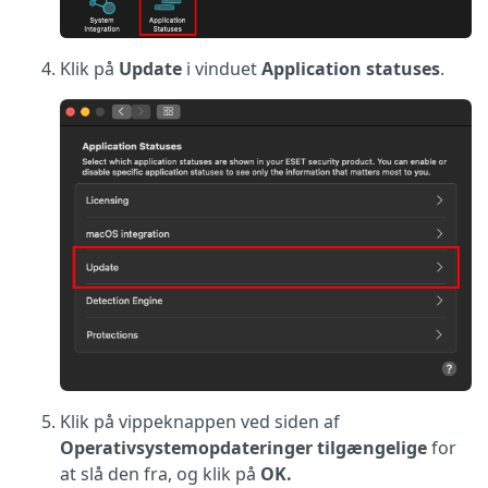
Klik på
Update
i vinduet
Application statuses
.
Klik på vippeknappen ved siden af
Operativsystemopdateringer tilgængelige
for
at slå den fra, og klik på
OK.