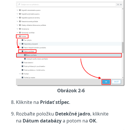
Obrázok 2-6
Kliknite na
Pridať stĺpec
.
Rozbaľte položku
Detekčné jadro
, kliknite
na
Dátum databázy
a potom na
OK
.