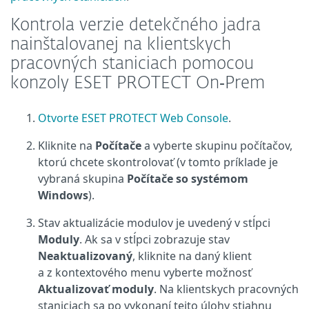
Kontrola verzie detekčného jadra
nainštalovanej na klientskych
pracovných staniciach pomocou
konzoly ESET PROTECT On‑Prem
Otvorte ESET PROTECT Web Console
.
Kliknite na
Počítače
a vyberte skupinu počítačov,
ktorú chcete skontrolovať (v tomto príklade je
vybraná skupina
Počítače so systémom
Windows
).
Stav aktualizácie modulov je uvedený v stĺpci
Moduly
. Ak sa v stĺpci zobrazuje stav
Neaktualizovaný
, kliknite na daný klient
a z kontextového menu vyberte možnosť
Aktualizovať moduly
. Na klientskych pracovných
staniciach sa po vykonaní tejto úlohy stiahnu