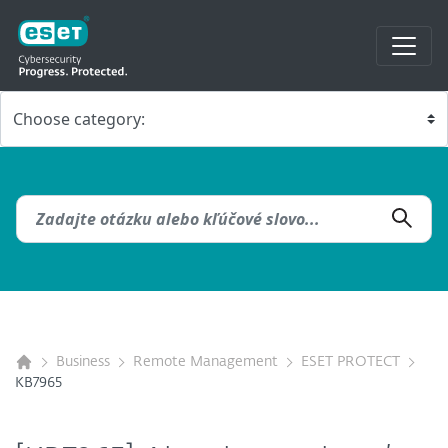
Business
Remote Management
ESET PROTECT
KB7965