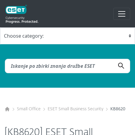
Small Office
ESET Small Business Security
KB8620
[KB8620] ESET Small