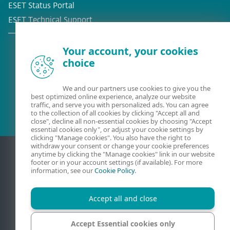
ESET Status Portal
ESET Technical Support
Your account, your cookies
choice
Obstoječa stranka?
We and our partners use cookies to give you the
best optimized online experience, analyze our website
traffic, and serve you with personalized ads. You can agree
to the collection of all cookies by clicking "Accept all and
close", decline all non-essential cookies by choosing "Accept
essential cookies only", or adjust your cookie settings by
clicking "Manage cookies". You also have the right to
withdraw your consent or change your cookie preferences
anytime by clicking the "Manage cookies" link in our website
footer or in your account settings (if available). For more
information, see our
Cookie Policy
.
Accept all and close
Accept Essential cookies only
Stik
Zasebnost
Pravna obvestila
Prijava ranljivosti