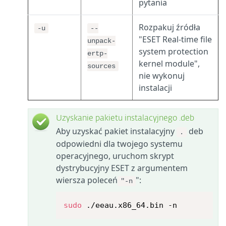
pytania
Rozpakuj źródła
-u
--
"ESET Real-time file
unpack-
system protection
ertp-
kernel module",
sources
nie wykonuj
instalacji
Uzyskanie pakietu instalacyjnego .deb
Aby uzyskać pakiet instalacyjny
deb
.
odpowiedni dla twojego
systemu
operacyjnego
, uruchom skrypt
dystrybucyjny ESET z argumentem
wiersza poleceń
":
"-n
sudo
 ./eeau.x86_64.bin -n