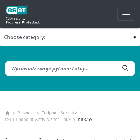
Business
Endpoint Security
ESET Endpoint Antivirus for Linux
KB8759