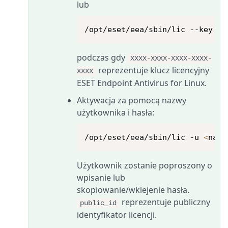
lub
/opt/eset/eea/sbin/lic --key XX
podczas gdy
XXXX-XXXX-XXXX-XXXX-
reprezentuje klucz licencyjny
XXXX
ESET Endpoint Antivirus for Linux.
Aktywacja za pomocą nazwy
użytkownika i hasła:
/opt/eset/eea/sbin/lic -u 
<
nazw
Użytkownik zostanie poproszony o
wpisanie lub
skopiowanie/wklejenie hasła.
reprezentuje publiczny
public_id
identyfikator licencji.