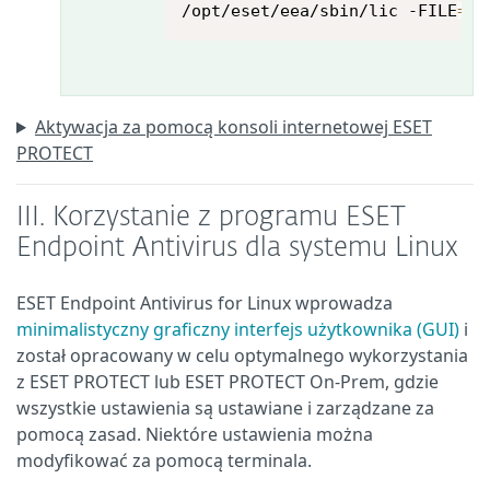
/opt/eset/eea/sbin/lic -FILE
=
of
Aktywacja za pomocą konsoli internetowej ESET
PROTECT
III.
Korzystanie z programu ESET
Endpoint Antivirus dla systemu Linux
ESET Endpoint Antivirus for Linux wprowadza
minimalistyczny graficzny interfejs użytkownika (GUI)
i
został opracowany w celu optymalnego wykorzystania
z ESET PROTECT lub ESET PROTECT On-Prem, gdzie
wszystkie ustawienia są ustawiane i zarządzane za
pomocą zasad. Niektóre ustawienia można
modyfikować za pomocą terminala.