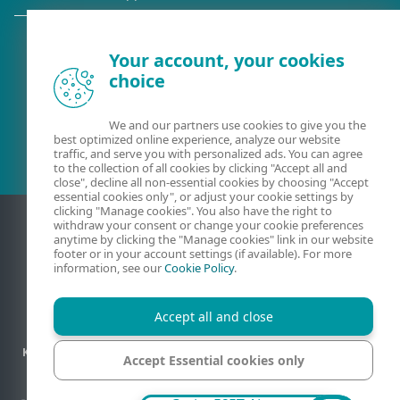
Your account, your cookies
choice
Obecny klient?
We and our partners use cookies to give you the
best optimized online experience, analyze our website
traffic, and serve you with personalized ads. You can agree
to the collection of all cookies by clicking "Accept all and
close", decline all non-essential cookies by choosing "Accept
essential cookies only", or adjust your cookie settings by
clicking "Manage cookies". You also have the right to
withdraw your consent or change your cookie preferences
anytime by clicking the "Manage cookies" link in our website
footer or in your account settings (if available). For more
information, see our
Cookie Policy
.
Accept all and close
Kontact
Prywatność
Informacje prawne
Zgłoś podatność
Accept Essential cookies only
Mapa strony
Zarządzaj plikami cookie