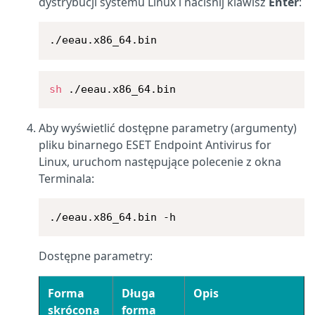
dystrybucji systemu
Linux
i naciśnij klawisz
Enter
:
./eeau.x86_64.bin
sh
 ./eeau.x86_64.bin
Aby wyświetlić dostępne parametry (argumenty)
pliku binarnego ESET Endpoint Antivirus for
Linux, uruchom następujące polecenie z okna
Terminala:
./eeau.x86_64.bin -h
Dostępne parametry:
Forma
Długa
Opis
skrócona
forma