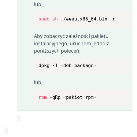
lub
sudo
sh
 ./eeau.x86_64.bin -n
Aby zobaczyć zależności pakietu
instalacyjnego, uruchom jedno z
poniższych poleceń:
dpkg -I 
<
deb package
>
lub
rpm
 -qRp 
<
pakiet rpm
>