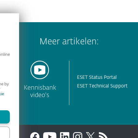
Meer artikelen:
online
ESET Status Portal
me by
ESET Technical Support
y
Kennisbank
r
ie
video's