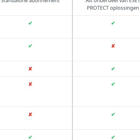
Standalone abonnement
Als onderdeel van ESE
PROTECT oplossingen
✔
✔
✔
✘
✘
✔
✘
✔
✘
✔
✔
✔