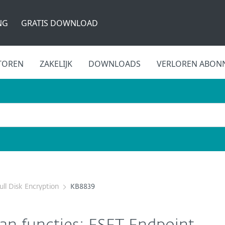
NG
GRATIS DOWNLOAD
TOREN
ZAKELIJK
DOWNLOADS
VERLOREN ABON
ull Disk Encryption
KB8839