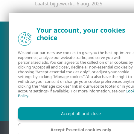
Laatst bijgewerkt: 6 aug. 2025
Your account, your cookies
choice
We and our partners use cookies to give you the best optimized 
experience, analyze our website traffic, and serve you with
personalized ads. You can agree to the collection of all cookies by
clicking "Accept all and close", decline all non-essential cookies by
choosing "Accept essential cookies only", or adjust your cookie
settings by clicking "Manage cookies". You also have the right to
withdraw your consent or change your cookie preferences anyti
Documentatie
ESET Securit
clicking the "Manage cookies" link in our website footer or in you
account settings (if available). For more information, see our
Cook
Forum
Policy
.
Accept all and close
Accept Essential cookies only