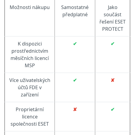
Možnosti nákupu
Samostatné
Jako
předplatné
součást
řešení ESET
PROTECT
K dispozici
✔
✔
prostřednictvím
měsíčních licencí
MSP
Více uživatelských
✔
✘
účtů FDE v
zařízení
Proprietární
✘
✔
licence
společnosti ESET