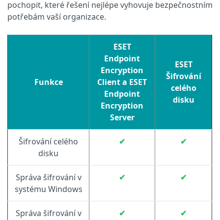
pochopit, které řešení nejlépe vyhovuje bezpečnostním
potřebám vaší organizace.
ESET
Endpoint
ESET
Encryption
Šifrování
Funkce
Client a ESET
celého
Endpoint
disku
Encryption
Server
Šifrování celého
✔
✔
disku
Správa šifrování v
✔
✔
systému Windows
Správa šifrování v
✔
✔