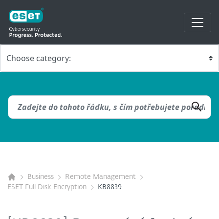
Business
Remote Management
ESET Full Disk Encryption
KB8839