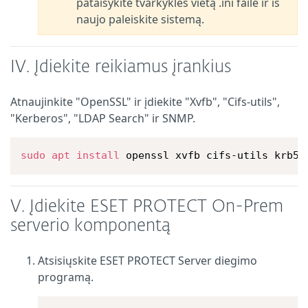
pataisykite tvarkyklės vietą .ini faile ir iš
naujo paleiskite sistemą.
IV. Įdiekite reikiamus įrankius
Atnaujinkite "OpenSSL" ir įdiekite "Xvfb", "Cifs-utils",
"Kerberos", "LDAP Search" ir SNMP.
sudo
apt
install
 openssl xvfb cifs-utils krb5-
V. Įdiekite ESET PROTECT On-Prem
serverio komponentą
Atsisiųskite ESET PROTECT Server diegimo
programą.