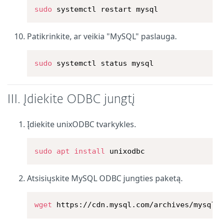
sudo
 systemctl restart mysql
Patikrinkite, ar veikia "MySQL" paslauga.
sudo
 systemctl status mysql
III. Įdiekite ODBC jungtį
Įdiekite unixODBC tvarkykles.
sudo
apt
install
 unixodbc
Atsisiųskite MySQL ODBC jungties paketą.
wget
 https://cdn.mysql.com/archives/mysql