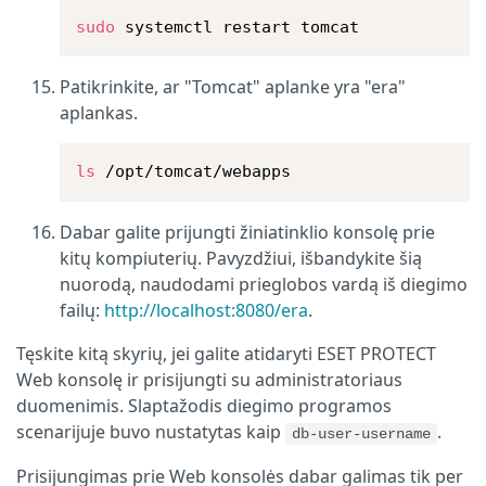
sudo
 systemctl restart tomcat
Patikrinkite, ar "Tomcat" aplanke yra "era"
aplankas.
ls
 /opt/tomcat/webapps
Dabar galite prijungti žiniatinklio konsolę prie
kitų kompiuterių. Pavyzdžiui, išbandykite šią
nuorodą, naudodami prieglobos vardą iš diegimo
failų:
http://localhost:8080/era
.
Tęskite kitą skyrių, jei galite atidaryti ESET PROTECT
Web konsolę ir prisijungti su administratoriaus
duomenimis. Slaptažodis diegimo programos
scenarijuje buvo nustatytas kaip
.
db-user-username
Prisijungimas prie Web konsolės dabar galimas tik per