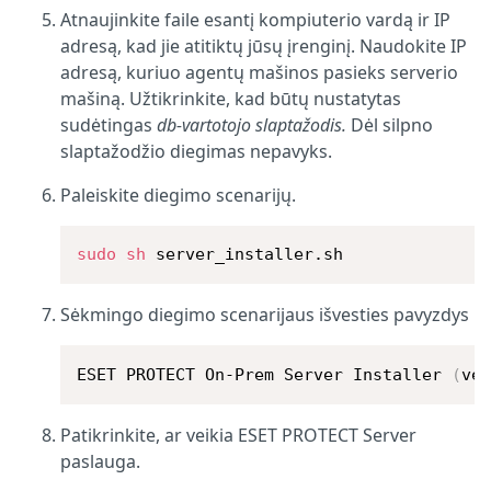
Atnaujinkite faile esantį kompiuterio vardą ir IP
adresą, kad jie atitiktų jūsų įrenginį. Naudokite IP
adresą, kuriuo agentų mašinos pasieks serverio
mašiną. Užtikrinkite, kad būtų nustatytas
sudėtingas
db-vartotojo slaptažodis.
Dėl silpno
slaptažodžio diegimas nepavyks.
Paleiskite diegimo scenarijų.
sudo
sh
 server_installer.sh
Sėkmingo diegimo scenarijaus išvesties pavyzdys
ESET PROTECT On-Prem Server Installer 
(
ve
Patikrinkite, ar veikia ESET PROTECT Server
paslauga.