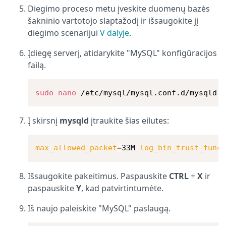
Diegimo proceso metu įveskite duomenų bazės
šakninio vartotojo slaptažodį ir išsaugokite jį
diegimo scenarijui
V dalyje
.
Įdiegę serverį, atidarykite "MySQL" konfigūracijos
failą.
sudo
nano
 /etc/mysql/mysql.conf.d/mysqld.
Į skirsnį
mysqld
įtraukite šias eilutes:
max_allowed_packet
=
33M 
log_bin_trust_func
Išsaugokite pakeitimus. Paspauskite
CTRL
+
X
ir
paspauskite
Y
, kad patvirtintumėte.
Iš naujo paleiskite "MySQL" paslaugą.