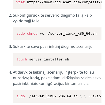
wget
 https://download.eset.com/com/eset/a
Sukonfigūruokite serverio diegimo failą kaip
vykdomąjį failą.
sudo
chmod
 +x ./server_linux_x86_64.sh
Sukurkite savo pasirinktinį diegimo scenarijų.
touch
 server_installer.sh
Atidarykite laikinąjį scenarijų ir įterpkite toliau
nurodytą kodą, pakeisdami didžiąsias raides savo
pasirinktiniais konfigūracijos kintamaisiais.
sudo
 ./server_linux_x86_64.sh 
\
\
 --skip-