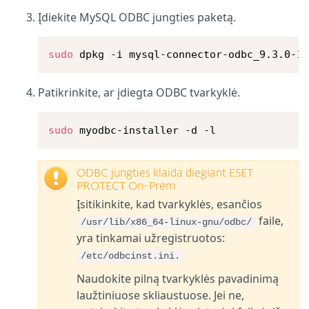
Įdiekite MySQL ODBC jungties paketą.
sudo
 dpkg -i mysql-connector-odbc_9.3.0-1
Patikrinkite, ar įdiegta ODBC tvarkyklė.
sudo
 myodbc-installer -d -l
ODBC jungties klaida diegiant ESET
PROTECT On-Prem
Įsitikinkite, kad tvarkyklės, esančios
faile,
/usr/lib/x86_64-linux-gnu/odbc/
yra tinkamai užregistruotos:
/etc/odbcinst.ini.
Naudokite pilną tvarkyklės pavadinimą
laužtiniuose skliaustuose. Jei ne,