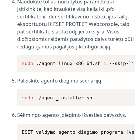
Naudokite toliau nurodytus parametrus ir
įsitikinkite, kad įtraukėte visą kelią iki .pfx
sertifikato ir .der sertifikavimo institucijos failų,
eksportuotų iš ESET PROTECT Webconsole, taip
pat sertifikato slaptažodį, jei toks yra. Visos
didžiosiomis raidėmis parašytos dalys turėtų būti
redaguojamos pagal jūsų konfigūraciją.
sudo
 ./agent_linux_x86_64.sh 
\
 --skip-lic
Paleiskite agento diegimo scenarijų.
sudo
 ./agent_installer.sh
Sėkmingo agento įdiegimo išvesties pavyzdys.
ESET valdymo agento diegimo programa 
(
ver