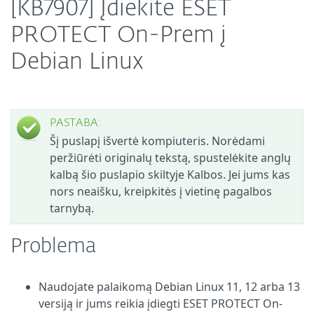
[KB7907] Įdiekite ESET
PROTECT On-Prem į
Debian Linux
PASTABA:
Šį puslapį išvertė kompiuteris. Norėdami
peržiūrėti originalų tekstą, spustelėkite anglų
kalbą šio puslapio skiltyje Kalbos. Jei jums kas
nors neaišku, kreipkitės į vietinę pagalbos
tarnybą.
Problema
Naudojate palaikomą Debian Linux 11, 12 arba 13
versiją ir jums reikia įdiegti ESET PROTECT On-