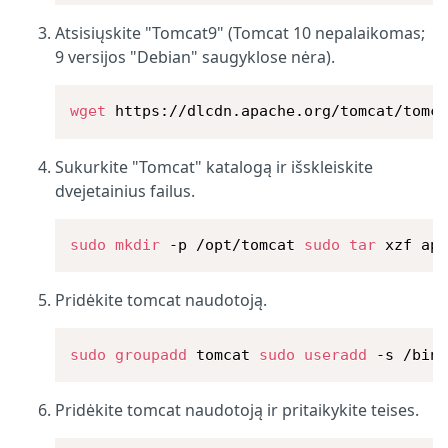
Atsisiųskite "Tomcat9" (Tomcat 10 nepalaikomas;
9 versijos "Debian" saugyklose nėra).
wget
 https://dlcdn.apache.org/tomcat/tomc
Sukurkite "Tomcat" katalogą ir išskleiskite
dvejetainius failus.
sudo
mkdir
 -p /opt/tomcat 
sudo
tar
 xzf ap
Pridėkite tomcat naudotoją.
sudo
groupadd
 tomcat 
sudo
useradd
 -s /bin
Pridėkite tomcat naudotoją ir pritaikykite teises.