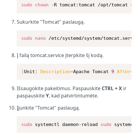
sudo
chown
 -R tomcat:tomcat /opt/tomcat 
s
Sukurkite "Tomcat" paslaugą.
sudo
nano
 /etc/systemd/system/tomcat.serv
Į failą tomcat.service įterpkite šį kodą.
[
Unit
]
Description
=
Apache Tomcat 
9
After
=
Išsaugokite pakeitimus. Paspauskite
CTRL + X
ir
paspauskite
Y
, kad patvirtintumėte.
Įjunkite "Tomcat" paslaugą.
sudo
 systemctl daemon-reload 
sudo
 systemc