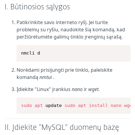
I.
Būtinosios sąlygos
Patikrinkite savo interneto ryšį. Jei turite
problemų su ryšiu, naudokite šią komandą, kad
peržiūrėtumėte galimų tinklo įrenginių sąrašą.
nmcli d
Norėdami prisijungti prie tinklo, paleiskite
komandą
nmtui
.
Įdiekite "Linux" įrankius
nano
ir
wget
.
sudo
apt
 update 
sudo
apt
install
nano
wge
II. Įdiekite "MySQL" duomenų bazę