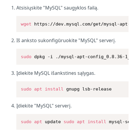
Atsisiųskite "MySQL" saugyklos failą.
wget
 https://dev.mysql.com/get/mysql-apt-
Iš anksto sukonfigūruokite "MySQL" serverį.
sudo
 dpkg -i ./mysql-apt-config_0.8.36-1_
Įdiekite MySQL išankstines sąlygas.
sudo
apt
install
 gnupg lsb-release
Įdiekite "MySQL" serverį.
sudo
apt
 update 
sudo
apt
install
 mysql-se