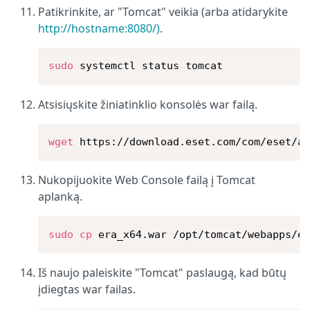
Patikrinkite, ar "Tomcat" veikia (arba atidarykite
http://hostname:8080/)
.
sudo
 systemctl status tomcat
Atsisiųskite žiniatinklio konsolės war failą.
wget
 https://download.eset.com/com/eset/a
Nukopijuokite Web Console failą į Tomcat
aplanką.
sudo
cp
 era_x64.war /opt/tomcat/webapps/e
Iš naujo paleiskite "Tomcat" paslaugą, kad būtų
įdiegtas war failas.