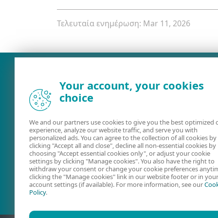
Τελευταία ενημέρωση: Mar 11, 2026
Your account, your cookies
choice
We and our partners use cookies to give you the best optimized 
experience, analyze our website traffic, and serve you with
personalized ads. You can agree to the collection of all cookies by
clicking "Accept all and close", decline all non-essential cookies by
choosing "Accept essential cookies only", or adjust your cookie
Οδηγοί χρήστη
Ομάδα
settings by clicking "Manage cookies". You also have the right to
συζήτησης ES
withdraw your consent or change your cookie preferences anyti
clicking the "Manage cookies" link in our website footer or in you
account settings (if available). For more information, see our
Cook
Policy
.