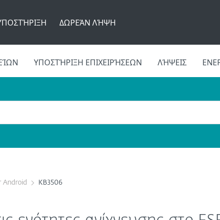
ΥΠΟΣΤΉΡΙΞΗ
ΔΩΡΕΆΝ ΛΉΨΗ
ΕΊΩΝ
ΥΠΟΣΤΉΡΙΞΗ ΕΠΙΧΕΙΡΉΣΕΩΝ
ΛΉΨΕΙΣ
ΕΝΕ
r Android
KB3506