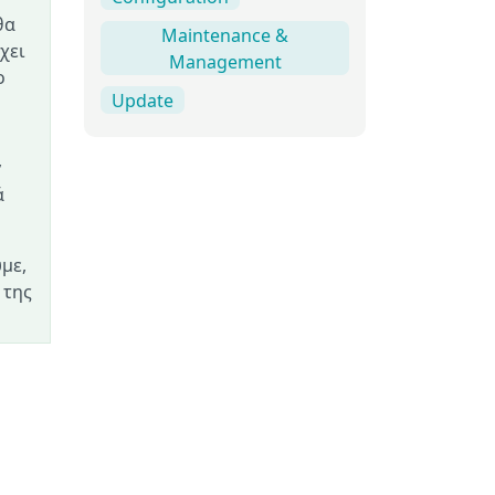
θα
Maintenance &
χει
Management
ο
Update
y
ά
με,
 της