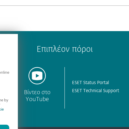
Επιπλέον πόροι
online
ESET Status Portal
ESET Technical Support
Βίντεο στο
ET
YouTube
me by
r
ie