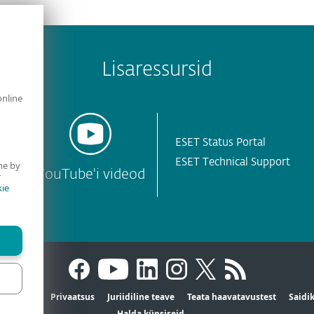
Lisaressursid
online
ESET Status Portal
ESET Technical Support
me by
YouTube'i videod
r
ie
ktandmed
Privaatsus
Juriidiline teave
Teata haavatavustest
Saidi
Halda küpsiseid