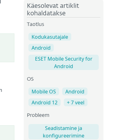
i
Käesolevat artiklit
kohaldatakse
Taotlus
Kodukasutajale
Android
ESET Mobile Security for
Android
OS
m
Mobile OS
Android
Android 12
+ 7 veel
Probleem
Seadistamine ja
konfigureerimine