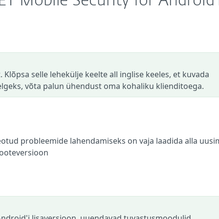
T Mobile Security for Android'
 Klõpsa selle lehekülje keelte all inglise keeles, et kuvada
selgeks, võta palun ühendust oma kohaliku klienditoega.
eotud probleemide lahendamiseks on vaja laadida alla uusi
tooteversioon
r Android'i lisaversioon, uuendavad tuvastusmoodulid