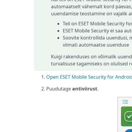
automaatselt vähemalt kord päevas, 
uuendamise teostamine on vajalik ainu
Teil on ESET Mobile Security fo
ESET Mobile Security ei saa au
Soovite kontrollida uuendusi, 
viimati automaatse uuenduse
Kuigi rakenduses on võimalik uuendu
turvalisuse tagamiseks on olulised
Open ESET Mobile Security for Androi
Puudutage
antiviirust
.