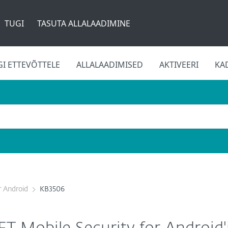
TUGI
TASUTA ALLALAADIMINE
GI ETTEVÕTTELE
ALLALAADIMISED
AKTIVEERI
KA
r Android
KB3506