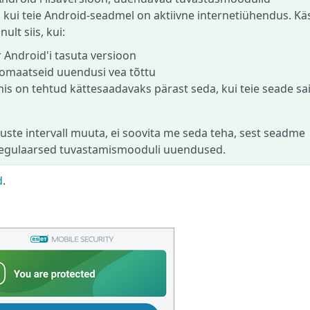
kui teie Android-seadmel on aktiivne internetiühendus. Käs
lt siis, kui:
r Android'i tasuta versioon
tomaatseid uuendusi vea tõttu
mis on tehtud kättesaadavaks pärast seda, kui teie seade sa
ste intervall muuta, ei soovita me seda teha, sest seadme
 regulaarsed tuvastamismooduli uuendused.
d
.