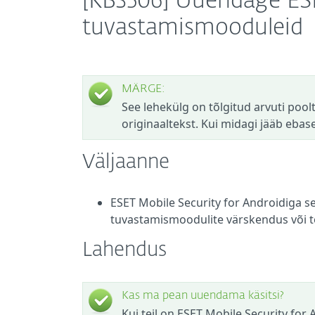
[KB3506] Uuendage ESE
tuvastamismooduleid
MÄRGE:
See lehekülg on tõlgitud arvuti poolt.
originaaltekst. Kui midagi jääb eba
Väljaanne
ESET Mobile Security for Androidiga s
tuvastamismoodulite värskendus või 
Lahendus
Kas ma pean uuendama käsitsi?
Kui teil on ESET Mobile Security fo