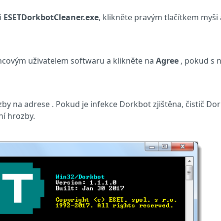
i
ESETDorkbotCleaner.exe
, klikněte pravým tlačítkem myši 
oncovým uživatelem softwaru a klikněte na
Agree
, pokud s n
by na adrese . Pokud je infekce Dorkbot zjištěna, čistič Do
ní hrozby.