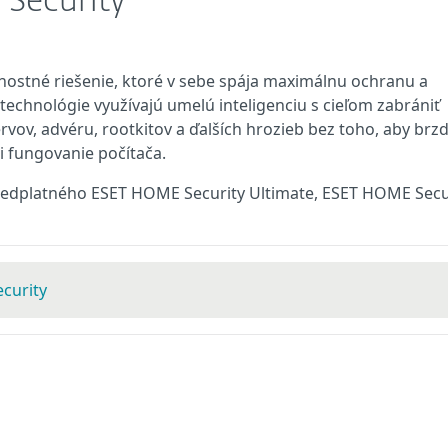
 Security
nostné riešenie, ktoré v sebe spája maximálnu ochranu a
technológie využívajú umelú inteligenciu s cieľom zabrániť
červov, advéru, rootkitov a ďalších hrozieb bez toho, aby brzdi
i fungovanie počítača.
 predplatného ESET HOME Security Ultimate, ESET HOME Secu
curity