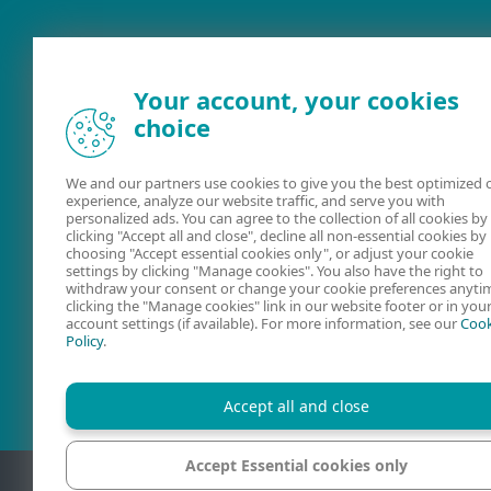
Your account, your cookies
choice
We and our partners use cookies to give you the best optimized 
experience, analyze our website traffic, and serve you with
Dokumentácia
ESET Securit
personalized ads. You can agree to the collection of all cookies by
clicking "Accept all and close", decline all non-essential cookies by
Forum
choosing "Accept essential cookies only", or adjust your cookie
settings by clicking "Manage cookies". You also have the right to
withdraw your consent or change your cookie preferences anyti
clicking the "Manage cookies" link in our website footer or in you
account settings (if available). For more information, see our
Cook
Policy
.
Accept all and close
Accept Essential cookies only