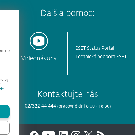
Ďalšia pomoc:
ESET Status Portal
online
Technická podpora ESET
y
Videonávody
me by
r
ie
Kontaktujte nás
02/322 44 444
(pracovné dni 8:00 - 18:30)