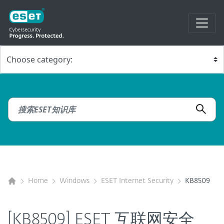
Home
Windows
ESET Internet Security
KB8509
[KB8509] ESET 互联网安全