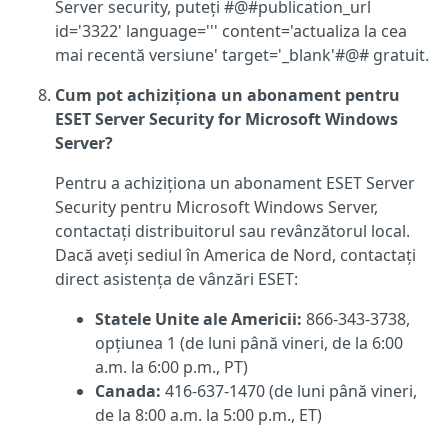
Server security, puteți #@#publication_url
id='3322' language=''' content='actualiza la cea
mai recentă versiune' target='_blank'#@# gratuit.
Cum pot achiziționa un abonament pentru
ESET Server Security for Microsoft Windows
Server
?
Pentru a achiziționa un abonament ESET Server
Security pentru Microsoft Windows Server,
contactați distribuitorul sau revânzătorul local.
Dacă aveți sediul în America de Nord, contactați
direct asistența de vânzări ESET:
Statele Unite ale Americii:
866-343-3738,
opțiunea 1 (de luni până vineri, de la 6:00
a.m. la 6:00 p.m., PT)
Canada:
416-637-1470 (de luni până vineri,
de la 8:00 a.m. la 5:00 p.m., ET)