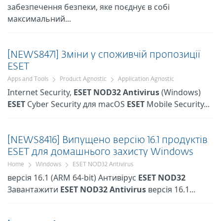
забезпечення безпеки, яке поєднує в собі
максимальний...
[NEWS8471] Зміни у споживчій пропозиції
ESET
Apps and Tools
Product Agnostic
Application Agnostic
Internet Security,
ESET
NOD32
Antivirus
(Windows)
ESET
Cyber Security для macOS
ESET
Mobile Security...
[NEWS8416] Випущено версію 16.1 продуктів
ESET для домашнього захисту Windows
Home
Windows
ESET NOD32 Antivirus
версія 16.1 (ARM 64-bit) Антивірус
ESET
NOD32
Завантажити
ESET
NOD32
Antivirus
версія 16.1...