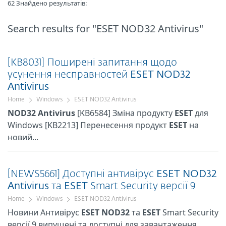
62 Знайдено результатів:
Search results
for "ESET NOD32 Antivirus"
[KB8031] Поширені запитання щодо
усунення несправностей
ESET
NOD32
Antivirus
Home
Windows
ESET NOD32 Antivirus
NOD32
Antivirus
[KB6584] Зміна продукту
ESET
для
Windows [KB2213] Перенесення продукт
ESET
на
новий...
[NEWS5661] Доступні антивірус
ESET
NOD32
Antivirus
та
ESET
Smart Security версії 9
Home
Windows
ESET NOD32 Antivirus
Новини Антивірус
ESET
NOD32
та
ESET
Smart Security
версії 9 випущені та доступні для завантаження...