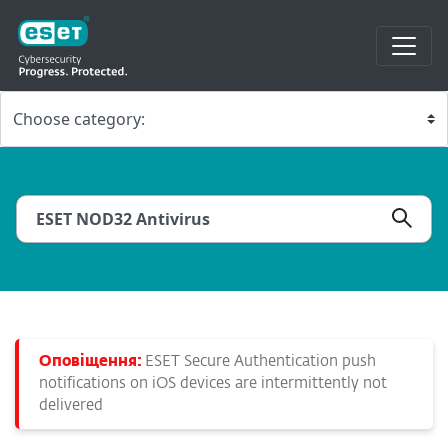
Оповіщення:
ESET Secure Authentication push
notifications on iOS devices are intermittently not
delivered