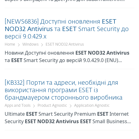
[NEWS6836] Доступні оновлення
ESET
NOD32
Antivirus
та
ESET
Smart Security до
версії 9.0.429.x
Home
Windows
ESET NOD32 Antivirus
Новини Доступні оновлення
ESET
NOD32
Antivirus
та
ESET
Smart Security до версій 9.0.429.0 (ENU)...
[KB332] Порти та адреси, необхідні для
використання програми ESET із
брандмауером стороннього виробника
Apps and Tools
Product Agnostic
Application Agnostic
Ultimate
ESET
Smart Security Premium
ESET
Internet
Security
ESET
NOD32
Antivirus
ESET
Small Business...