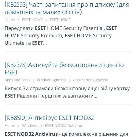
[KB2393] Часті запитання про підписку (для
домашніх та малих офісів)
Home
ESET HOME
ESET HOME
Передплати
ESET
HOME Security Essential,
ESET
HOME Security Premium,
ESET
HOME Security
Ultimate та
ESET
...
[KB2373] Активуйте безкоштовну ліцензію
ESET
Apps and Tools
Product Agnostic
Application Agnostic
Випуск Ви отримали безкоштовну ліцензійну картку
ESET
Рішення Перш ніж завантажити...
[KB8510] Антивірус ESET NOD32
Home
Windows
ESET NOD32 Antivirus
ESET
NOD32
Antivirus
- це комплексне рішення для