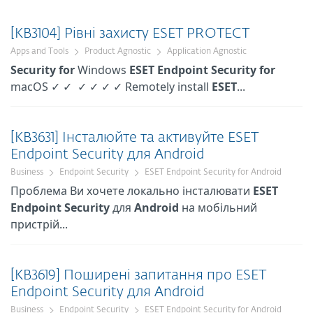
[KB3104] Рівні захисту ESET PROTECT
Apps and Tools
Product Agnostic
Application Agnostic
Security
for
Windows
ESET
Endpoint
Security
for
macOS ✓ ✓ ✓ ✓ ✓ ✓ Remotely install
ESET
...
[KB3631] Інсталюйте та активуйте ESET
Endpoint Security для Android
Business
Endpoint Security
ESET Endpoint Security for Android
Проблема Ви хочете локально інсталювати
ESET
Endpoint
Security
для
Android
на мобільний
пристрій...
[KB3619] Поширені запитання про ESET
Endpoint Security для Android
Business
Endpoint Security
ESET Endpoint Security for Android