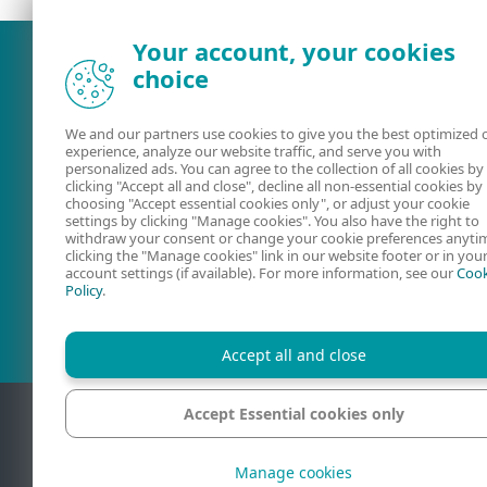
Your account, your cookies
choice
We and our partners use cookies to give you the best optimized 
experience, analyze our website traffic, and serve you with
personalized ads. You can agree to the collection of all cookies by
clicking "Accept all and close", decline all non-essential cookies by
choosing "Accept essential cookies only", or adjust your cookie
settings by clicking "Manage cookies". You also have the right to
withdraw your consent or change your cookie preferences anyti
Kullanıcı kılavuzu
ESET kullanıc
clicking the "Manage cookies" link in our website footer or in you
account settings (if available). For more information, see our
Cook
forumu
Policy
.
Accept all and close
Accept Essential cookies only
İletişim
Manage cookies