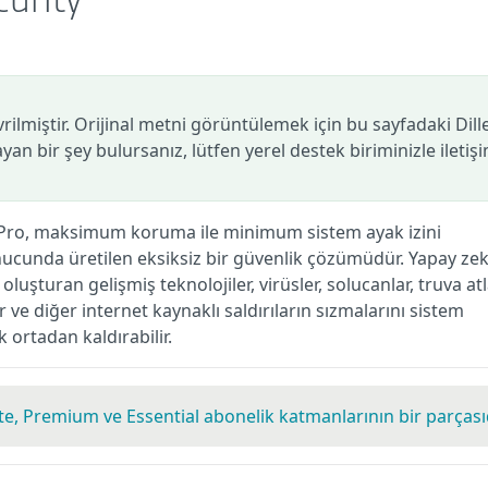
curity
vrilmiştir. Orijinal metni görüntülemek için bu sayfadaki Dill
mayan bir şey bulursanız, lütfen yerel destek biriminizle iletiş
y Pro, maksimum koruma ile minimum sistem ayak izini
onucunda üretilen eksiksiz bir güvenlik çözümüdür. Yapay ze
şturan gelişmiş teknolojiler, virüsler, solucanlar, truva atl
er ve diğer internet kaynaklı saldırıların sızmalarını sistem
ortadan kaldırabilir.
, Premium ve Essential abonelik katmanlarının bir parçası