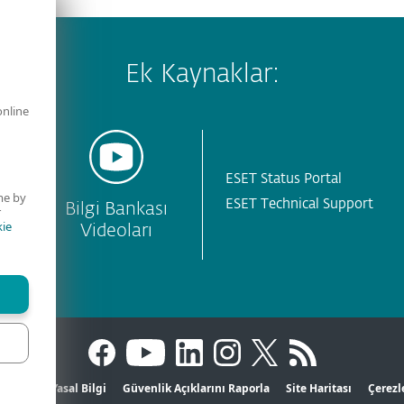
Ek Kaynaklar:
online
ESET Status Portal
me by
ESET Technical Support
ı
Bilgi Bankası
r
ie
Videoları
Gizlilik
Yasal Bilgi
Güvenlik Açıklarını Raporla
Site Haritası
Çerezl