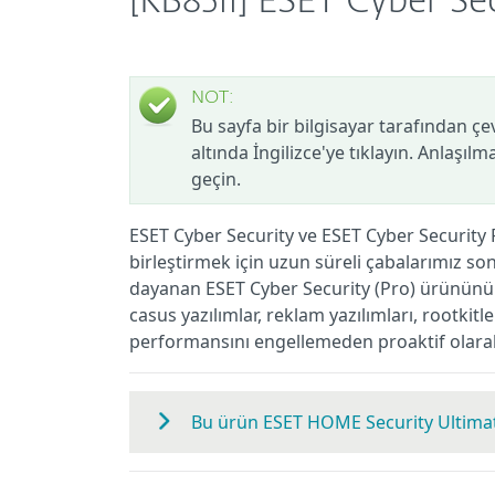
[KB8511] ESET Cyber Se
NOT:
Bu sayfa bir bilgisayar tarafından çe
altında İngilizce'ye tıklayın. Anlaşıl
geçin.
ESET Cyber Security ve ESET Cyber Securit
birleştirmek için uzun süreli çabalarımız s
dayanan ESET Cyber Security (Pro) ürününü olu
casus yazılımlar, reklam yazılımları, rootkitl
performansını engellemeden proaktif olarak 
Bu ürün ESET HOME Security Ultimate