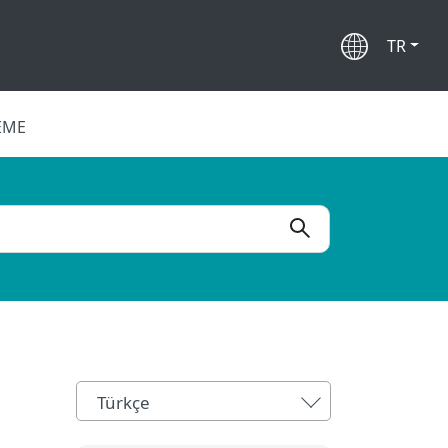
TR
EME
Türkçe