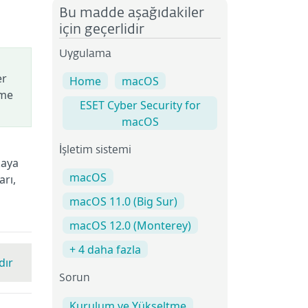
Bu madde aşağıdakiler
için geçerlidir
Uygulama
er
Home
macOS
ime
ESET Cyber Security for
macOS
İşletim sistemi
kaya
macOS
arı,
macOS 11.0 (Big Sur)
macOS 12.0 (Monterey)
+ 4 daha fazla
dır
Sorun
Kurulum ve Yükseltme