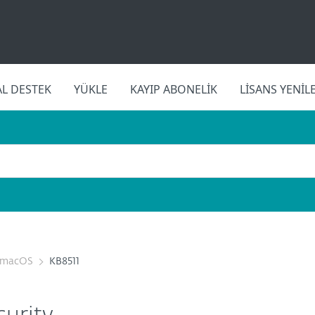
L DESTEK
YÜKLE
KAYIP ABONELIK
LISANS YENIL
r macOS
KB8511