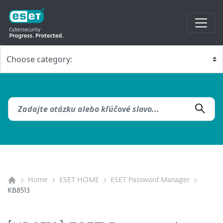
Home
ESET HOME
ESET Password Manager
KB8513