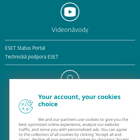
Videonávody
ESET Status Portal
Technická podpora ESET
Your account, your cookies
Existujúci zákazník?
choice
We and our partners use cookies to give you the
best optimized online experience, analyze our website
Kontaktujte nás
traffic, and serve you with personalized ads. You can agree
to the collection of all cookies by clicking "Accept all and
02/322 44 444
(pracovné dni 8:00 - 18:30)
close", decline all non-essential cookies by choosing "Accept