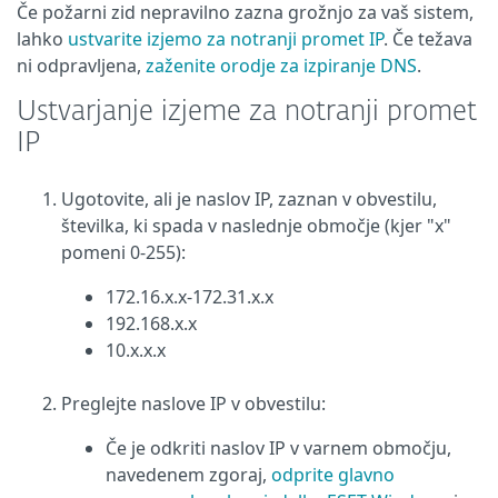
Če požarni zid nepravilno zazna grožnjo za vaš sistem,
lahko
ustvarite izjemo za notranji promet IP
. Če težava
ni odpravljena,
zaženite orodje za izpiranje DNS
.
Ustvarjanje izjeme za notranji promet
IP
Ugotovite, ali je naslov IP, zaznan v obvestilu,
številka, ki spada v naslednje območje (kjer "x"
pomeni 0-255):
172.16.x.x-172.31.x.x
192.168.x.x
10.x.x.x
Preglejte naslove IP v obvestilu:
Če je odkriti naslov IP v varnem območju,
navedenem zgoraj,
odprite glavno