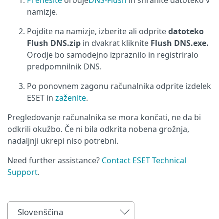
Prenesite
orodje
DNS-Flush
in shranite datoteko v
namizje.
Pojdite na namizje, izberite ali odprite
datoteko
Flush DNS.zip
in dvakrat kliknite
Flush DNS.exe.
Orodje bo samodejno izpraznilo in registriralo
predpomnilnik DNS.
Po ponovnem zagonu računalnika odprite izdelek
ESET in
zaženite
.
Pregledovanje računalnika se mora končati, ne da bi
odkrili okužbo. Če ni bila odkrita nobena grožnja,
nadaljnji ukrepi niso potrebni.
Need further assistance?
Contact ESET Technical
Support
.
Slovenščina