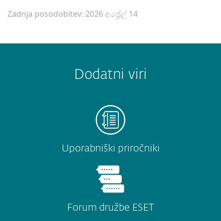
Zadnja posodobitev: 2026 අප්‍රේල් 14
Dodatni viri
Uporabniški priročniki
Forum družbe ESET