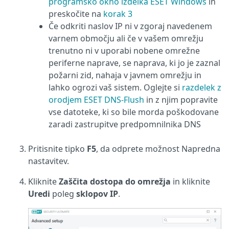
programsko okno izdelka ESET Windows
in
preskočite na
korak 3
Če odkriti naslov IP ni v zgoraj navedenem
varnem območju ali če v vašem omrežju
trenutno ni v uporabi nobene omrežne
periferne naprave, se naprava, ki jo je zaznal
požarni zid, nahaja v javnem omrežju in
lahko ogrozi vaš sistem. Oglejte si
razdelek z
orodjem ESET DNS-Flush
in z njim popravite
vse datoteke, ki so bile morda poškodovane
zaradi zastrupitve predpomnilnika DNS
Pritisnite tipko
F5
, da odprete možnost Napredna
nastavitev.
Kliknite
Zaščita dostopa do omrežja
in kliknite
Uredi
poleg
sklopov IP
.