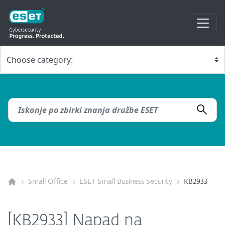
Small Office
ESET Small Business Security
KB2933
[KB2933] Napad na