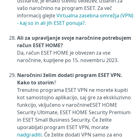
ustvarite, je enako številu sedežev, izdanih za
vašo naročnino na program ESET. Za več
informacij glejte
Virtualna zasebna omrežja (VPN)
- kaj so in ali jih ESET ponuja?
.
Ali za upravljanje svoje naročnine potrebujem
račun ESET HOME?
Da, račun ESET HOME je obvezen za vse
naročnine, kupljene po 15. novembru 2023.
Naročnini želim dodati program ESET VPN.
Kako to storim
?
Trenutno programa ESET VPN ne morete kupiti
kot samostojno aplikacijo, saj gre za ekskluzivno
funkcijo, vključeno v
naročnine
ESET HOME
Security Ultimate, ESET HOME Security Premium
in
ESET Small Business Security. Če želite
uporabljati program ESET VPN, morate
nadgraditi
. Če želite dodati VPN samo za eno