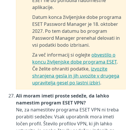
ESET ne bo ponudila nadomestne
aplikacije.
Datum konca življenjske dobe programa
ESET Password Manager je 18. oktober
2027. Po tem datumu bo program
Password Manager prenehal delovati in
vsi podatki bodo izbrisani.
Za več informacij si oglejte
obvestilo o
koncu življenjske dobe programa ESET
.
Če želite ohraniti podatke,
izvozite
shranjena gesla in jih uvozite v drugega
upravitelja gesel po lastni izbiri
.
Ali moram imeti proste sedeže, da lahko
namestim program ESET VPN?
Ne, za namestitev programa ESET VPN ni treba
porabiti sedežev. Vsak uporabnik mora imeti
ločen profil. Število profilov VPN, ki jih lahko