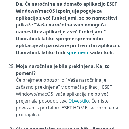
Da. Če naročnina na domačo aplikacijo ESET
Windows/macOS izpolnjuje pogoje za
aplikacijo z več funkcijami, se po namestitvi
prikaže "Vaša naročnina vam omogoča
namestitev aplikacije z več funkcijami".
Uporabnik lahko sprejme spremembo
aplikacije ali pa ostane pri trenutni aplikaciji.
Uporabnik lahko tudi
spremeni
kadar koli.
Moja naročnina je bila prekinjena. Kaj to
pomeni?
Če prejmete opozorilo "Vaša naročnina je
začasno prekinjena" v domači aplikaciji ESET
Windows/macOS, vaša aplikacija ne bo več
prejemala posodobitev.
Obvestilo
. Če niste
povezani s portalom ESET HOME, se obrnite na
prodajalca.
Ali za namestitev programa ESET Password