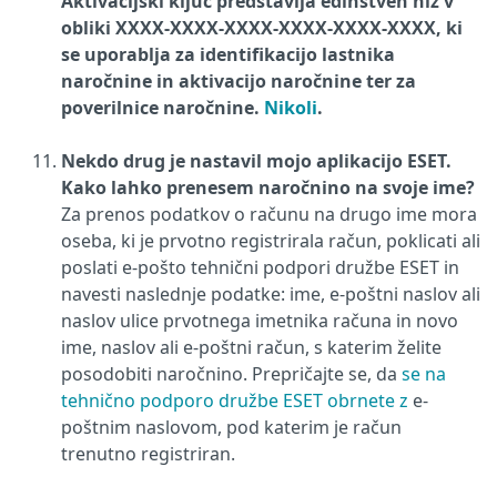
Aktivacijski ključ predstavlja edinstven niz v
obliki XXXX-XXXX-XXXX-XXXX-XXXX-XXXX, ki
se uporablja za identifikacijo lastnika
naročnine in aktivacijo naročnine ter za
poverilnice naročnine.
Nikoli
.
Nekdo drug je nastavil mojo aplikacijo ESET.
Kako lahko prenesem naročnino na svoje ime?
Za prenos podatkov o računu na drugo ime mora
oseba, ki je prvotno registrirala račun, poklicati ali
poslati e-pošto tehnični podpori družbe ESET in
navesti naslednje podatke: ime, e-poštni naslov ali
naslov ulice prvotnega imetnika računa in novo
ime, naslov ali e-poštni račun, s katerim želite
posodobiti naročnino. Prepričajte se, da
se na
tehnično podporo družbe ESET obrnete z
e-
poštnim naslovom, pod katerim je račun
trenutno registriran.