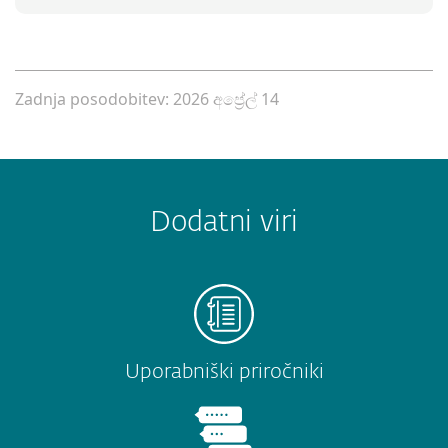
Zadnja posodobitev: 2026 අප්‍රේල් 14
Dodatni viri
Uporabniški priročniki