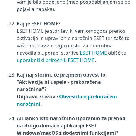
vam je bilo dodeljeno (med posodabljanjem se bo
pojavila napaka).
Kaj je ESET HOME?
ESET HOME je storitev, ki vam omogoča prenos,
aktivacijo in upravljanje naročnin ESET ter zaščito
vaših naprav z enega mesta. Za podrobna
navodila o uporabi storitve
ESET HOME
obiščite
uporabniški priročnik ESET HOME
.
Kaj naj storim, če prejmem obvestilo
"Aktivacija ni uspela - prekoračena
naročnina"
?
Odpravite težave
Obvestilo o prekoračeni
naročnini
.
Ali lahko isto naročnino uporabim za prehod
na drugo domačo aplikacijo ESET
Windows/macOS z dodatnimi funkcijami
?