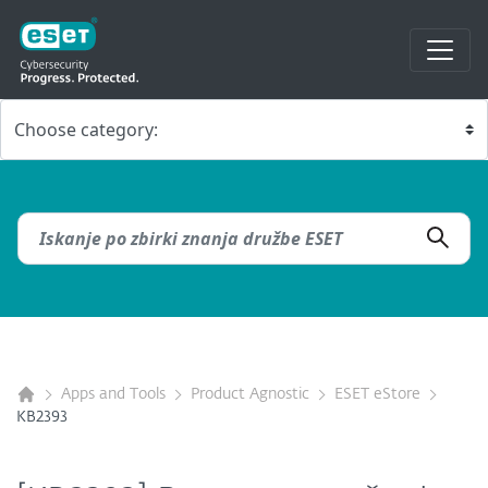
Apps and Tools
Product Agnostic
ESET eStore
KB2393