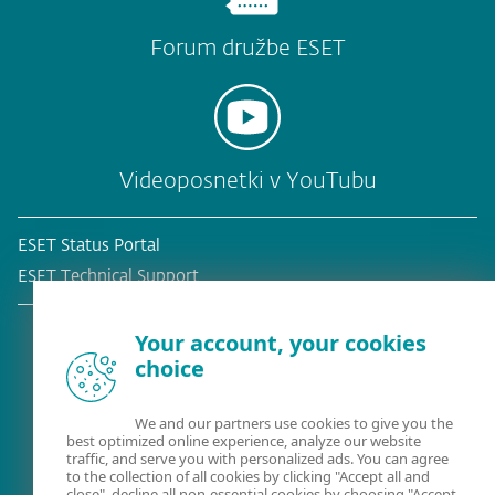
Forum družbe ESET
Videoposnetki v YouTubu
ESET Status Portal
ESET Technical Support
Your account, your cookies
choice
Obstoječa stranka?
We and our partners use cookies to give you the
best optimized online experience, analyze our website
traffic, and serve you with personalized ads. You can agree
to the collection of all cookies by clicking "Accept all and
close", decline all non-essential cookies by choosing "Accept