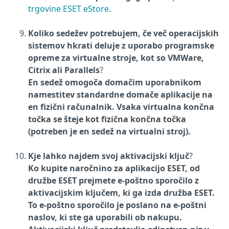
trgovine ESET eStore
.
Koliko sedežev potrebujem, če več operacijskih
sistemov hkrati deluje z uporabo programske
opreme za virtualne stroje, kot so VMWare,
Citrix ali Parallels
?
En sedež omogoča domačim uporabnikom
namestitev standardne domače aplikacije na
en fizični računalnik. Vsaka virtualna končna
točka se šteje kot fizična končna točka
(potreben je en sedež na virtualni stroj).
Kje lahko najdem svoj aktivacijski ključ
?
Ko kupite naročnino za aplikacijo ESET, od
družbe ESET prejmete e-poštno sporočilo z
aktivacijskim ključem, ki ga izda družba ESET.
To e-poštno sporočilo je poslano na e-poštni
naslov, ki ste ga uporabili ob nakupu.