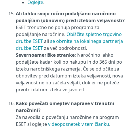
Oglejte
.
Ali lahko svojo ročno podaljšano naročnino
podaljšam (obnovim) pred iztekom veljavnosti?
ESET trenutno ne ponuja programa za
podaljšanje naročnine.
Obiščite spletno trgovino
družbe ESET
ali
se obrnite na lokalnega partnerja
družbe ESET
za več podrobnosti.
Severnoameriške stranke:
Naročnino lahko
podaljšate kadar koli po nakupu in do 365 dni po
izteku naročniškega razmerja. Če se odločite za
obnovitev pred datumom izteka veljavnosti, nova
veljavnost ne bo začela veljati, dokler ne poteče
prvotni datum izteka veljavnosti.
Kako povečati omejitev naprave v trenutni
naročnini?
Za navodila o povečanju naročnine na program
ESET si oglejte
videoposnetek v tem članku
.