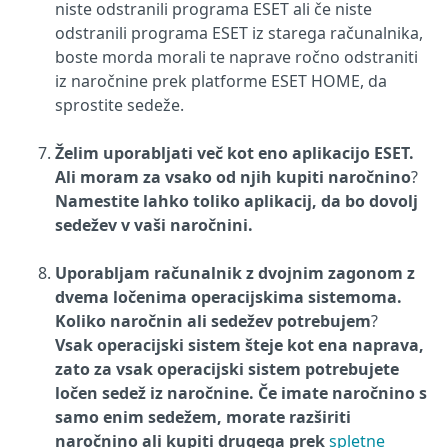
niste odstranili programa ESET ali če niste
odstranili programa ESET iz starega računalnika,
boste morda morali te naprave ročno odstraniti
iz naročnine prek platforme ESET HOME, da
sprostite sedeže.
Želim uporabljati več kot eno aplikacijo ESET.
Ali moram za vsako od njih kupiti naročnino
?
Namestite lahko toliko aplikacij, da bo dovolj
sedežev v vaši naročnini.
Uporabljam računalnik z dvojnim zagonom z
dvema ločenima operacijskima sistemoma.
Koliko naročnin ali sedežev potrebujem
?
Vsak operacijski sistem šteje kot ena naprava,
zato za vsak operacijski sistem potrebujete
ločen sedež iz naročnine. Če imate naročnino s
samo enim sedežem, morate razširiti
naročnino ali kupiti drugega prek
spletne