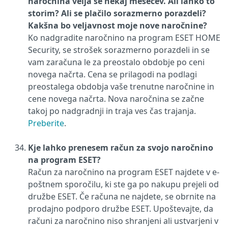
naročnina velja še nekaj mesecev. Ali lahko to
storim? Ali se plačilo sorazmerno porazdeli?
Kakšna bo veljavnost moje nove naročnine?
Ko nadgradite naročnino na program ESET HOME
Security, se strošek sorazmerno porazdeli in se
vam zaračuna le za preostalo obdobje po ceni
novega načrta. Cena se prilagodi na podlagi
preostalega obdobja vaše trenutne naročnine in
cene novega načrta. Nova naročnina se začne
takoj po nadgradnji in traja ves čas trajanja.
Preberite
.
Kje lahko prenesem račun za svojo naročnino
na program ESET?
Račun za naročnino na program ESET najdete v e-
poštnem sporočilu, ki ste ga po nakupu prejeli od
družbe ESET. Če računa ne najdete, se obrnite na
prodajno podporo družbe ESET. Upoštevajte, da
računi za naročnino niso shranjeni ali ustvarjeni v