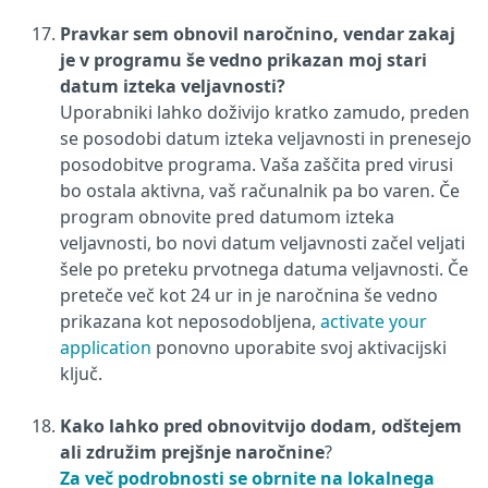
Pravkar sem obnovil naročnino, vendar zakaj
je v programu še vedno prikazan moj stari
datum izteka veljavnosti?
Uporabniki lahko doživijo kratko zamudo, preden
se posodobi datum izteka veljavnosti in prenesejo
posodobitve programa. Vaša zaščita pred virusi
bo ostala aktivna, vaš računalnik pa bo varen. Če
program obnovite pred datumom izteka
veljavnosti, bo novi datum veljavnosti začel veljati
šele po preteku prvotnega datuma veljavnosti. Če
preteče več kot 24 ur in je naročnina še vedno
prikazana kot neposodobljena,
activate your
application
ponovno uporabite svoj aktivacijski
ključ.
Kako lahko pred obnovitvijo dodam, odštejem
ali združim prejšnje naročnine
?
Za več podrobnosti se obrnite na lokalnega