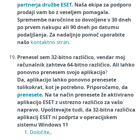
partnerja družbe ESET
. Naša ekipa za podporo
prodaji vam bo z veseljem pomagala.
Spremembe naročnine so dovoljene v 30 dneh
po prvem nakupu ali 90 dneh po datumu
podaljšanja. Za nadaljnjo pomoč uporabite
našo
kontaktno stran
.
Prenesel sem 32-bitno različico, vendar moj
računalnik zahteva 64-bitno različico. Ali lahko
ponovno prenesem svojo aplikacijo
?
Da, aplikacijo lahko ponovno prenesete
tolikokrat, kot je potrebno. Priporočamo, da
prenesete
. Na ta način prenesete že aktivirano
aplikacijo ESET z ustrezno različico za vašo
napravo. Upoštevajte tudi, da 32-bitna različica
aplikacij ESET ni podprta v operacijskem
sistemu Windows 11
Določite,
.