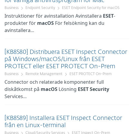
för vanliga antivirusprogram för Mac
Business
Endpoint Security
ESET Endpoint Security for macOS
Instruktioner för avinstallation Avinstallera
ESET
-
produkter för
macOS
För felsökning kan du
avinstallera...
[KB8580] Distribuera ESET Inspect Connector
på Windows/macOS/Linux från ESET
PROTECT eller ESET PROTECT On-Prem
Business
Remote Management
ESET PROTECT On-Prem
Connector och relaterade komponenter full
diskåtkomst på
macOS
Lösning
ESET
Security
Services...
[KB8589] Installera ESET Inspect Connector
från en Linux-terminal
Business
Cloud/Security Services
ESET Inspect On-Prem