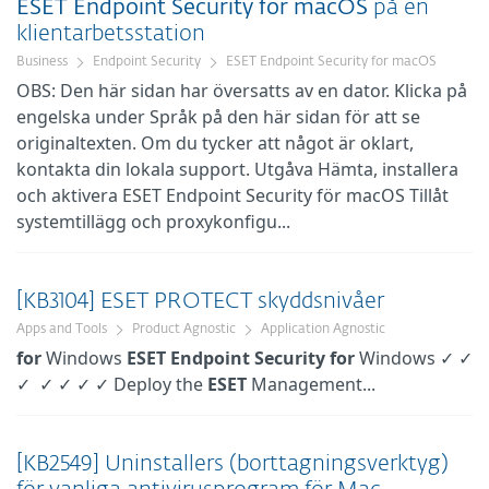
ESET
Endpoint
Security
för
macOS
på en
klientarbetsstation
Business
Endpoint Security
ESET Endpoint Security for macOS
OBS: Den här sidan har översatts av en dator. Klicka på
engelska under Språk på den här sidan för att se
originaltexten. Om du tycker att något är oklart,
kontakta din lokala support. Utgåva Hämta, installera
och aktivera ESET Endpoint Security för macOS Tillåt
systemtillägg och proxykonfigu...
[KB3104] ESET PROTECT skyddsnivåer
Apps and Tools
Product Agnostic
Application Agnostic
for
Windows
ESET
Endpoint
Security
for
Windows ✓ ✓
✓ ✓ ✓ ✓ ✓ Deploy the
ESET
Management...
[KB2549] Uninstallers (borttagningsverktyg)