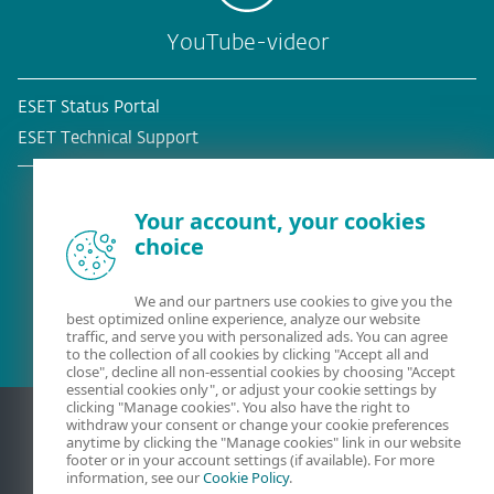
YouTube-videor
ESET Status Portal
ESET Technical Support
Your account, your cookies
choice
Befintlig kund?
We and our partners use cookies to give you the
best optimized online experience, analyze our website
traffic, and serve you with personalized ads. You can agree
to the collection of all cookies by clicking "Accept all and
close", decline all non-essential cookies by choosing "Accept
essential cookies only", or adjust your cookie settings by
clicking "Manage cookies". You also have the right to
withdraw your consent or change your cookie preferences
anytime by clicking the "Manage cookies" link in our website
footer or in your account settings (if available). For more
information, see our
Cookie Policy
.