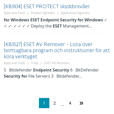
[KB3104] ESET PROTECT skyddsnivåer
Apps and Tools
Product Agnostic
Application Agnostic
for
Windows
ESET
Endpoint
Security
for
Windows
✓
✓ ✓ ✓ ✓ ✓ ✓ Deploy the
ESET
Management...
[KB3527] ESET AV Remover - Lista över
borttagbara program och instruktioner för att
köra verktyget
Apps and Tools
Tools
ESET AV Remover
5 Bitdefender
Endpoint
Security
6 BitDefender
Security
for
File Servers 3 Bitdefender...
»
1
2
4
...