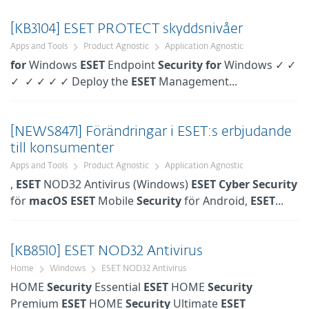
[KB3104] ESET PROTECT skyddsnivåer
Apps and Tools
Product Agnostic
Application Agnostic
for
Windows
ESET
Endpoint
Security
for
Windows ✓ ✓
✓ ✓ ✓ ✓ ✓ Deploy the
ESET
Management...
[NEWS8471] Förändringar i ESET:s erbjudande
till konsumenter
Apps and Tools
Product Agnostic
Application Agnostic
,
ESET
NOD32 Antivirus (Windows)
ESET
Cyber
Security
för
macOS
ESET
Mobile
Security
för Android,
ESET
...
[KB8510] ESET NOD32 Antivirus
Home
Windows
ESET NOD32 Antivirus
HOME
Security
Essential
ESET
HOME
Security
Premium
ESET
HOME
Security
Ultimate
ESET