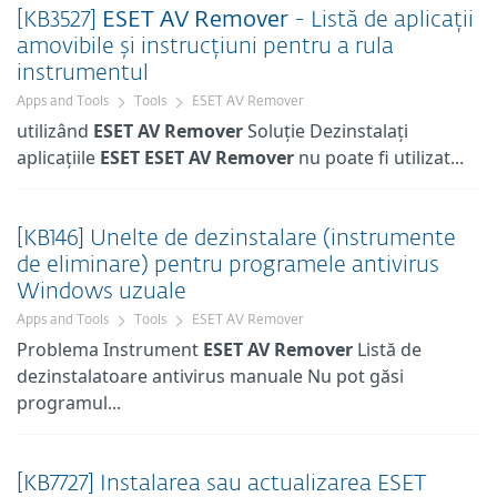
[KB3527]
ESET
AV
Remover
- Listă de aplicații
amovibile și instrucțiuni pentru a rula
instrumentul
Apps and Tools
Tools
ESET AV Remover
utilizând
ESET
AV
Remover
Soluție Dezinstalați
aplicațiile
ESET
ESET
AV
Remover
nu poate fi utilizat...
[KB146] Unelte de dezinstalare (instrumente
de eliminare) pentru programele antivirus
Windows uzuale
Apps and Tools
Tools
ESET AV Remover
Problema Instrument
ESET
AV
Remover
Listă de
dezinstalatoare antivirus manuale Nu pot găsi
programul...
[KB7727] Instalarea sau actualizarea ESET