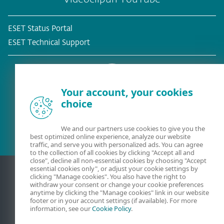
ESET Status Portal
ESET Technical Support
Your account, your cookies
choice
Client existent?
We and our partners use cookies to give you the
best optimized online experience, analyze our website
traffic, and serve you with personalized ads. You can agree
to the collection of all cookies by clicking "Accept all and
close", decline all non-essential cookies by choosing "Accept
essential cookies only", or adjust your cookie settings by
clicking "Manage cookies". You also have the right to
withdraw your consent or change your cookie preferences
anytime by clicking the "Manage cookies" link in our website
footer or in your account settings (if available). For more
information, see our
Cookie Policy
.