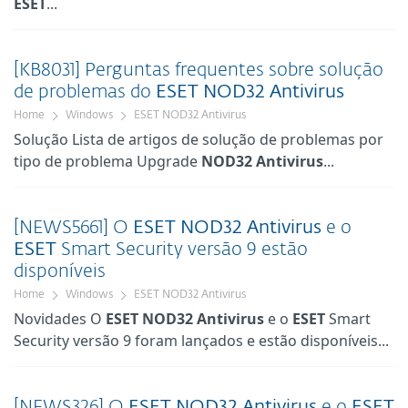
ESET
...
[KB8031] Perguntas frequentes sobre solução
de problemas do
ESET
NOD32
Antivirus
Home
Windows
ESET NOD32 Antivirus
Solução Lista de artigos de solução de problemas por
tipo de problema Upgrade
NOD32
Antivirus
...
[NEWS5661] O
ESET
NOD32
Antivirus
e o
ESET
Smart Security versão 9 estão
disponíveis
Home
Windows
ESET NOD32 Antivirus
Novidades O
ESET
NOD32
Antivirus
e o
ESET
Smart
Security versão 9 foram lançados e estão disponíveis...
[NEWS326] O
ESET
NOD32
Antivirus
e o
ESET