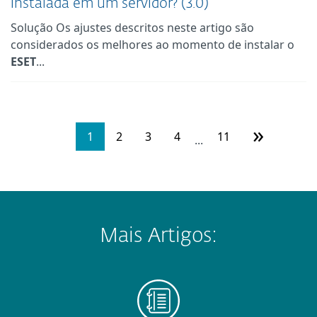
instalada em um servidor? (3.0)
Solução Os ajustes descritos neste artigo são
considerados os melhores ao momento de instalar o
ESET
...
»
1
2
3
4
11
...
Mais Artigos: