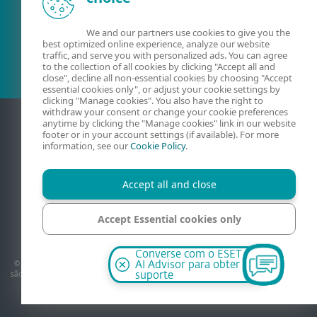
Cliente atual?
We and our partners use cookies to give you the
best optimized online experience, analyze our website
traffic, and serve you with personalized ads. You can agree
to the collection of all cookies by clicking "Accept all and
close", decline all non-essential cookies by choosing "Accept
essential cookies only", or adjust your cookie settings by
clicking "Manage cookies". You also have the right to
withdraw your consent or change your cookie preferences
anytime by clicking the "Manage cookies" link in our website
footer or in your account settings (if available). For more
information, see our
Cookie Policy
.
Accept all and close
Accept Essential cookies only
Contato
Política de privacidade
Avisos jurídicos
Mapa do site
Código de Ética
Gerenciar cookies
Manage cookies
Converse com o ESET
© 1992–2026 ESET, spol. s r.o. – Todos os direitos reservados. As marcas aqui usadas
AI Advisor para obter
são marcas registradas da ESET, spol. s r.o. ou ESET América do Norte. Todos os outros
suporte
nomes e marcas são marcas registradas de suas respectivas empresas.