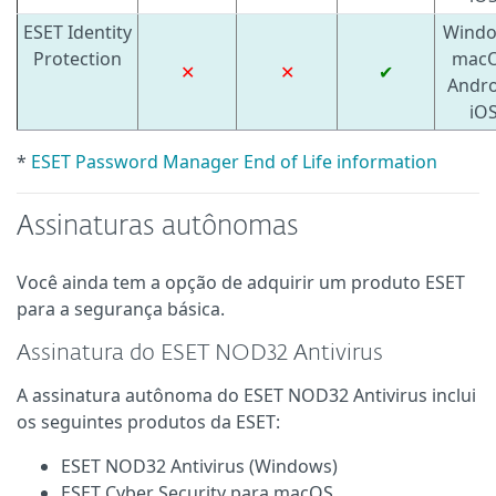
ESET Identity
Windo
Protection
macO
✕
✕
✔
Andro
iO
*
ESET Password Manager End of Life information
Assinaturas autônomas
Você ainda tem a opção de adquirir um produto ESET
para a segurança básica.
Assinatura do ESET NOD32 Antivirus
A assinatura autônoma do ESET NOD32 Antivirus inclui
os seguintes produtos da ESET:
ESET NOD32 Antivirus (Windows)
ESET Cyber Security para macOS