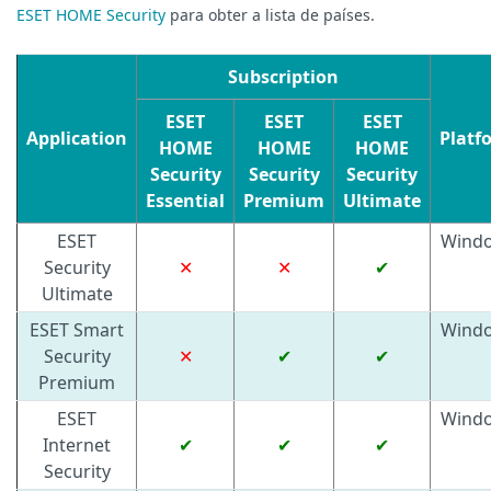
ESET HOME Security
para obter a lista de países.
Subscription
ESET
ESET
ESET
Application
Platf
HOME
HOME
HOME
Security
Security
Security
Essential
Premium
Ultimate
ESET
Wind
Security
✕
✕
✔
Ultimate
ESET Smart
Wind
Security
✕
✔
✔
Premium
ESET
Wind
Internet
✔
✔
✔
Security