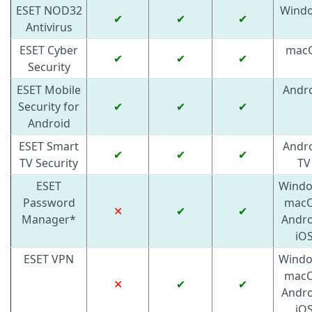
ESET NOD32
Wind
✔
✔
✔
Antivirus
ESET Cyber
mac
✔
✔
✔
Security
ESET Mobile
Andr
Security for
✔
✔
✔
Android
ESET Smart
Andr
✔
✔
✔
TV Security
TV
ESET
Windo
Password
macO
✕
✔
✔
Manager*
Andro
iO
ESET VPN
Windo
macO
✕
✔
✔
Andro
iO