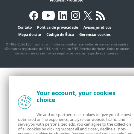
Contato
Política de privacidade
Avisos jurídicos
Mapa do site
Código de Ética
Gerenciar cookies
© 1992–2026 ESET, spol. s r.o. – Todos os direitos reservados. As marcas aqui usadas
são marcas registradas da ESET, spol. s r.o. ou ESET América do Norte. Todos os outros
nomes e marcas são marcas registradas de suas respectivas empresas.
Your account, your cookies
choice
We and our partners use cookies to give you the best
optimized online experience, analyze our website traffic, and
serve you with personalized ads. You can agree to the collection
of all cookies by clicking "Accept all and close", decline all non-
essential cookies by choosing "Accept essential cookies only", or