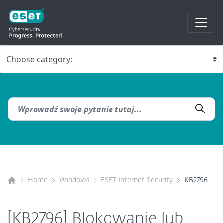
Home
Windows
ESET Internet Security
KB2796
[KB2796] Blokowanie lub