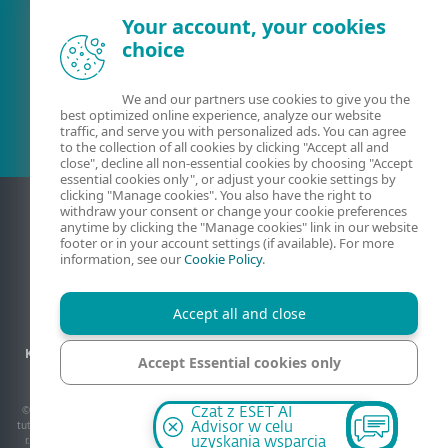
Your account, your cookies
choice
Obecny klient?
We and our partners use cookies to give you the
best optimized online experience, analyze our website
traffic, and serve you with personalized ads. You can agree
to the collection of all cookies by clicking "Accept all and
close", decline all non-essential cookies by choosing "Accept
essential cookies only", or adjust your cookie settings by
clicking "Manage cookies". You also have the right to
withdraw your consent or change your cookie preferences
anytime by clicking the "Manage cookies" link in our website
footer or in your account settings (if available). For more
information, see our
Cookie Policy
.
Accept all and close
Kontact
Prywatność
Informacje prawne
Zgłoś podatność
Accept Essential cookies only
Mapa strony
Zarządzaj plikami cookie
Manage cookies
© 1992 - 2026 ESET spol. s r.o. – Wszelkie prawa zastrzeżone. Znaki towarowe użyte
Czat z ESET AI
tutaj są znakami towarowymi lub zarejestrowanymi znakami towarowymi ESET spol. s
Advisor w celu
r.o. lub ESET North America. Wszystkie inne nazwy oraz marki są zarejestrowanymi
uzyskania wsparcia