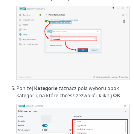
Poniżej
Kategorie
zaznacz pola wyboru obok
kategorii, na które chcesz zezwolić i kliknij
OK
.