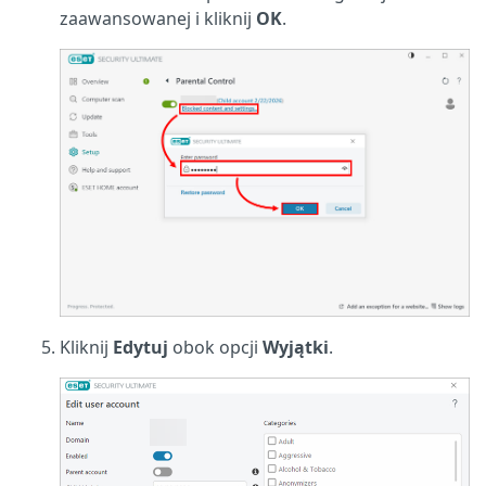
zaawansowanej i kliknij
OK
.
Kliknij
Edytuj
obok opcji
Wyjątki
.