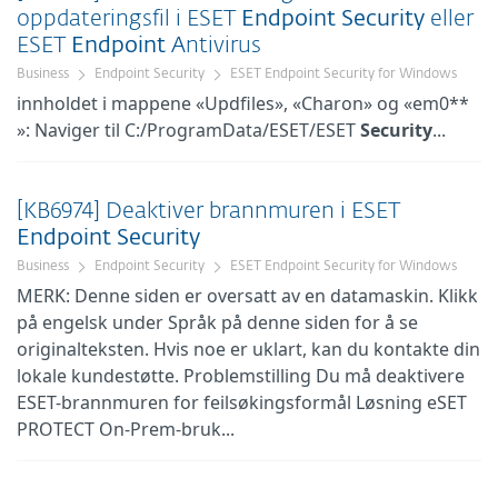
oppdateringsfil i ESET
Endpoint
Security
eller
ESET
Endpoint
Antivirus
Business
Endpoint Security
ESET Endpoint Security for Windows
innholdet i mappene «Updfiles», «Charon» og «em0**
»: Naviger til C:/ProgramData/ESET/ESET
Security
...
[KB6974] Deaktiver brannmuren i ESET
Endpoint
Security
Business
Endpoint Security
ESET Endpoint Security for Windows
MERK: Denne siden er oversatt av en datamaskin. Klikk
på engelsk under Språk på denne siden for å se
originalteksten. Hvis noe er uklart, kan du kontakte din
lokale kundestøtte. Problemstilling Du må deaktivere
ESET-brannmuren for feilsøkingsformål Løsning eSET
PROTECT On-Prem-bruk...