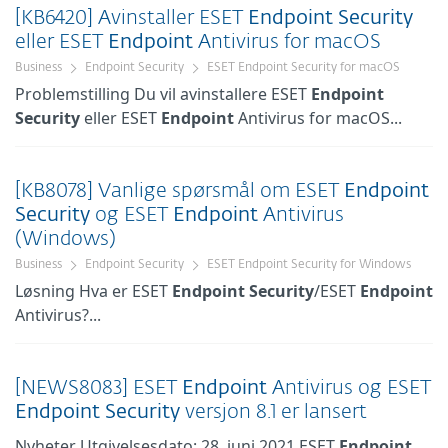
[KB6420] Avinstaller ESET
Endpoint
Security
eller ESET
Endpoint
Antivirus for macOS
Business
Endpoint Security
ESET Endpoint Security for macOS
Problemstilling Du vil avinstallere ESET
Endpoint
Security
eller ESET
Endpoint
Antivirus for macOS...
[KB8078] Vanlige spørsmål om ESET
Endpoint
Security
og ESET
Endpoint
Antivirus
(Windows)
Business
Endpoint Security
ESET Endpoint Security for Windows
Løsning Hva er ESET
Endpoint
Security
/ESET
Endpoint
Antivirus?...
[NEWS8083] ESET
Endpoint
Antivirus og ESET
Endpoint
Security
versjon 8.1 er lansert
Nyheter Utgivelsesdato: 28. juni 2021 ESET
Endpoint