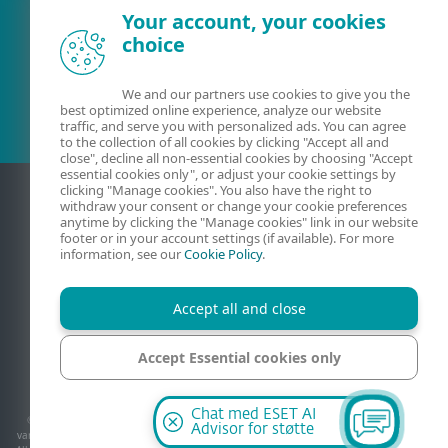
Your account, your cookies
choice
Eksisterende kunde?
We and our partners use cookies to give you the
best optimized online experience, analyze our website
traffic, and serve you with personalized ads. You can agree
to the collection of all cookies by clicking "Accept all and
close", decline all non-essential cookies by choosing "Accept
essential cookies only", or adjust your cookie settings by
clicking "Manage cookies". You also have the right to
withdraw your consent or change your cookie preferences
anytime by clicking the "Manage cookies" link in our website
footer or in your account settings (if available). For more
information, see our
Cookie Policy
.
Accept all and close
Kontakt
Personvern
Juridisk informasjon
Accept Essential cookies only
Rapporter sårbarheter
Nettstedskart
Administrer informasjonskapsler
Manage cookies
Chat med ESET AI
© 1992 - 2026 ESET, spol. s r.o. - Med enerett. Varemerkene som brukes i dette, er
Advisor for støtte
varemerker eller registrerte varemerker for ESET, spol. s r.o. eller ESET North America.