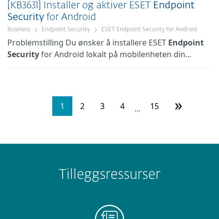
[KB3631] Installer og aktiver ESET
Endpoint
Security
for Android
Business
Endpoint Security
ESET Endpoint Security for Android
Problemstilling Du ønsker å installere ESET
Endpoint
Security
for Android lokalt på mobilenheten din...
»
1
2
3
4
15
...
Tilleggsressurser