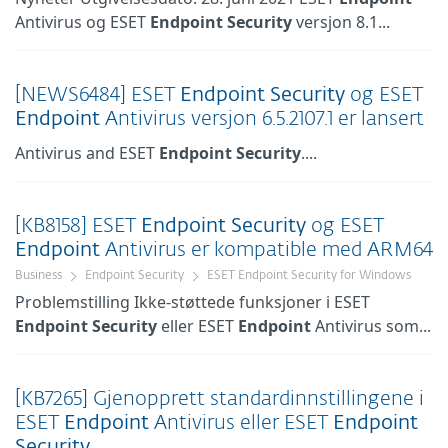
Antivirus og ESET
Endpoint
Security
versjon 8.1...
[NEWS6484] ESET
Endpoint
Security
og ESET
Endpoint
Antivirus versjon 6.5.2107.1 er lansert
Antivirus and ESET
Endpoint
Security
....
[KB8158] ESET
Endpoint
Security
og ESET
Endpoint
Antivirus er kompatible med ARM64
Business
Endpoint Security
ESET Endpoint Security for Windows
Problemstilling Ikke-støttede funksjoner i ESET
Endpoint
Security
eller ESET
Endpoint
Antivirus som...
[KB7265] Gjenopprett standardinnstillingene i
ESET
Endpoint
Antivirus eller ESET
Endpoint
Security