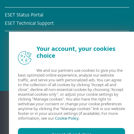
ESET Status Portal
ESET Technical Support
Your account, your cookies
choice
Eksisterende kunde?
We and our partners use cookies to give you the
best optimized online experience, analyze our website
traffic, and serve you with personalized ads. You can agree
to the collection of all cookies by clicking "Accept all and
close", decline all non-essential cookies by choosing "Accept
essential cookies only", or adjust your cookie settings by
clicking "Manage cookies". You also have the right to
withdraw your consent or change your cookie preferences
anytime by clicking the "Manage cookies" link in our website
footer or in your account settings (if available). For more
information, see our
Cookie Policy
.