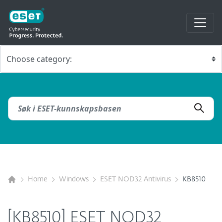
Home
Windows
ESET NOD32 Antivirus
KB8510
[KB8510] ESET NOD32