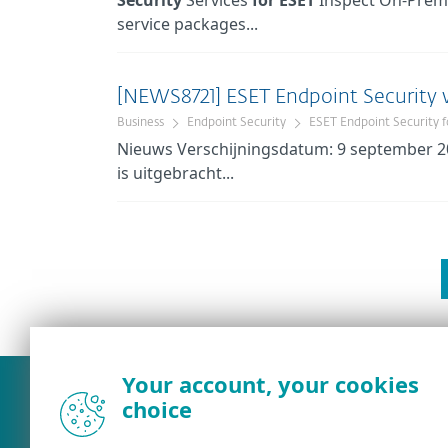
Security
Services
for
ESET
Inspect On-Pre
service packages...
[NEWS8721] ESET Endpoint Security v
Business
Endpoint Security
ESET Endpoint Security 
Nieuws Verschijningsdatum: 9 september 
is uitgebracht...
Your account, your cookies
choice