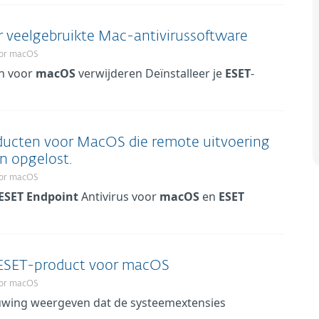
 veelgebruikte Mac-antivirussoftware
for macOS
n voor
macOS
verwijderen Deïnstalleer je
ESET
-
ducten voor MacOS die remote uitvoering
n opgelost.
for macOS
ESET
Endpoint
Antivirus voor
macOS
en
ESET
n ESET-product voor macOS
for macOS
wing weergeven dat de systeemextensies