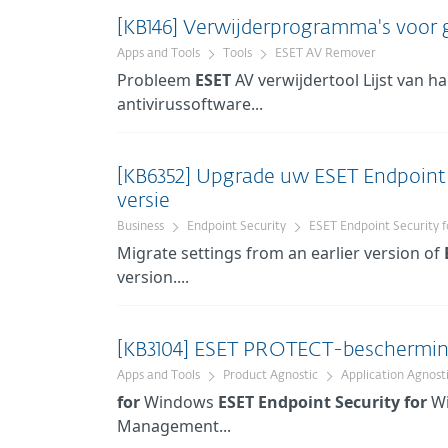
[KB146] Verwijderprogramma's voor
Apps and Tools
Tools
ESET AV Remover
Probleem
ESET
AV verwijdertool Lijst van h
antivirussoftware...
[KB6352] Upgrade uw ESET Endpoint
versie
Business
Endpoint Security
ESET Endpoint Security 
Migrate settings from an earlier version of
version....
[KB3104] ESET PROTECT-beschermin
Apps and Tools
Product Agnostic
Application Agnost
for
Windows
ESET
Endpoint
Security
for
Wi
Management...