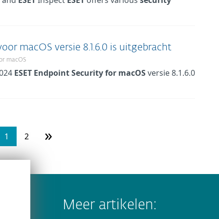
m and
ESET
Inspect
ESET
offers various
security
oor macOS versie 8.1.6.0 is uitgebracht
for macOS
2024
ESET
Endpoint
Security
for
macOS
versie 8.1.6.0
»
1
2
Meer artikelen: