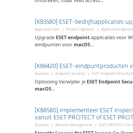
ontbreken, maar Web access...
[KB3580] ESET-bedrijfsapplicaties u
Apps and Tools
Product Agnostic
Application Agnost
Upgrade
ESET
-
endpoint
-applicaties voor
eindpunten voor
macOS
...
[KB6420] ESET-eindpuntproducten 
Business
Endpoint Security
ESET Endpoint Security 
Oplossing Verwijder je
ESET
Endpoint
Secu
macOS
...
[KB8580] Implementeer ESET Inspe
vanuit ESET PROTECT of ESET PR
Business
Remote Management
ESET PROTECT On-