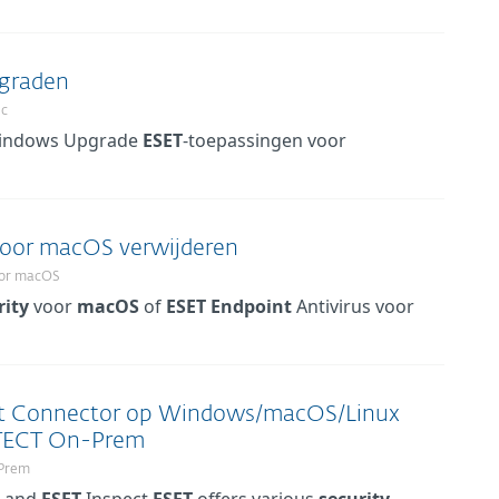
pgraden
ic
 Windows Upgrade
ESET
-toepassingen voor
voor macOS verwijderen
for macOS
rity
voor
macOS
of
ESET
Endpoint
Antivirus voor
ct Connector op Windows/macOS/Linux
OTECT On-Prem
Prem